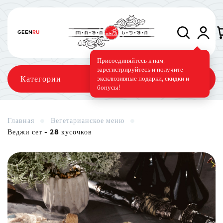
GE
EN
RU
Присоединяйтесь к нам,
зарегистрируйтесь и получите
Категории
эксклюзивные подарки, скидки и
бонусы!
Главная
Вегетарианское меню
Веджи сет - 28 кусочков
Сеты
Роллы
Запечённые роллы
Суши-торт
Фирменные
Вегетарианское меню