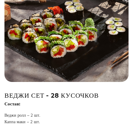
Сэндвич
Нигири
Маки
Поке и буррито
Супы и салаты
Напитки
ВЕДЖИ СЕТ - 28 КУСОЧКОВ
Состав:
Веджи ролл – 2 шт.
Каппа маки – 2 шт.