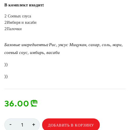
В комплект входит:
2 Соевых соуса
2Имбиря и васаби
2Палочки
Базовые ингредиенты
:
Рис, уксус Мицукан, сахар, соль, нори,
соевый соус, имбирь, васаби
}}
}}
36.00
n
-
+
1
ДОБАВИТЬ В КОРЗИНУ