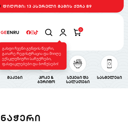
დიღომი: 13 ასურელი მამის ქუჩა 89
0
GE
EN
RU
გახდი ჩვენი გუნდის წევრი,
გაიარე რეგისტრაცია და მიიღე
ექსკლუზიური საჩუქრები,
ფასდაკლებები და ბონუსები!
მაკები
პოკე &
სუპები და
სასმელები
ბურიტო
სალათები
8 ᲜᲐᲭᲔᲠᲘ