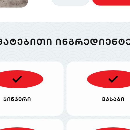
ᲛᲐᲢᲔᲑᲘᲗᲘ ᲘᲜᲒᲠᲔᲓᲘᲔᲜᲢᲔ
ჯინჯერი
ვასაბი