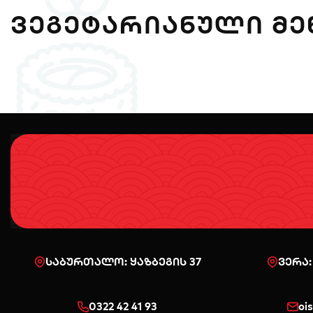
ᲕᲔᲒᲔᲢᲐᲠᲘᲐᲜᲣᲚᲘ ᲛᲔ
საბურთალო: ყაზბეგის 37
ვერა:
0322 42 41 93
oi