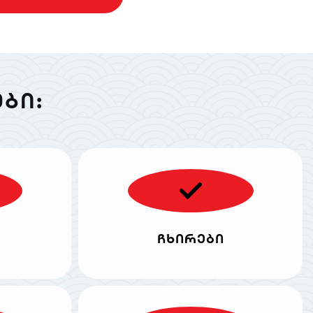
ᲑᲘ:
ჩხირები