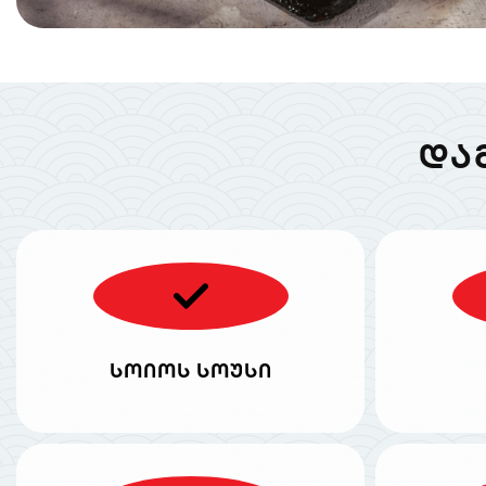
ᲓᲐ
სოიოს სოუსი