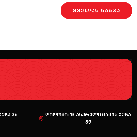
ᲧᲕᲔᲚᲐᲡ ᲜᲐᲮᲕᲐ
უჩა 36
დიღომი: 13 ასურელი მამის ქუჩა
89
0