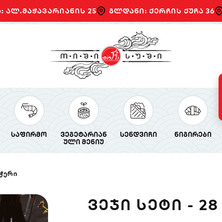
: ალ.მაჭავარიანის 25
გლდანი: ქერჩის ქუჩა 36
საფირმო
ვეგეტარიან
სენდვიჩი
ნიგირები
ული მენიუ
აჭერი
ᲕᲔᲯᲘ ᲡᲔᲢᲘ - 2