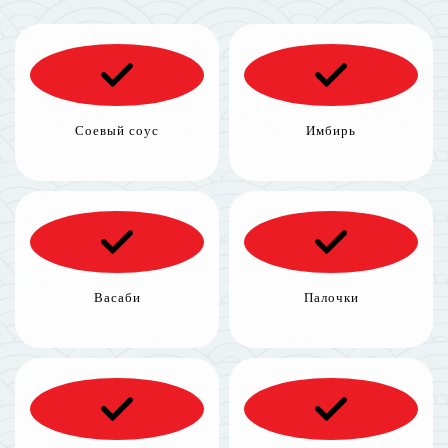
Соевый соус
Имбирь
Васаби
Палочки