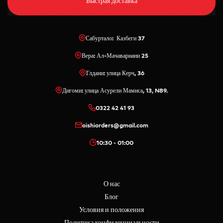
Быстрая доставка
Сабуртало: Казбеги 37
Вера: Ал-Мачавариани 25
Глдани: улица Керч, 36
Дигоми: улица Асурели Мамиса, 13, N89.
0322 42 41 93
oishiorders@gmail.com
10:30 - 01:00
О нас
Блог
Условия и положения
Политика конфиденциальности