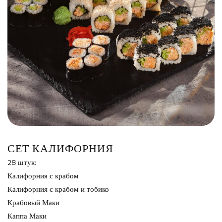
Сэндвич
Нигири
Маки
Поке и буррито
Супы и салаты
Напитки
СЕТ КАЛИФОРНИЯ
28 штук:
Калифорния с крабом
Калифорния с крабом и тобико
Крабовый Маки
Каппа Маки