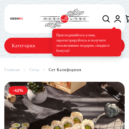
GE
EN
RU
Присоединяйтесь к нам,
зарегистрируйтесь и получите
Категории
эксклюзивные подарки, скидки и
бонусы!
Главная
Сеты
Сет Калифорния
Сеты
Роллы
Запечённые роллы
-42%
Суши-торт
Фирменные
Вегетарианское меню