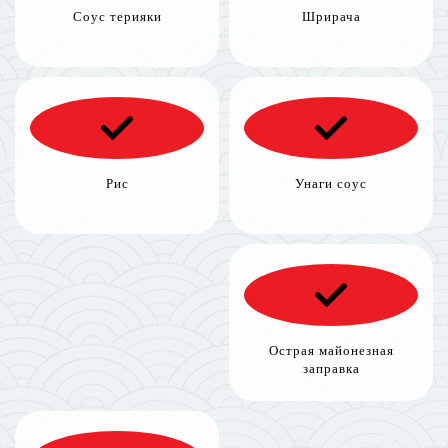
Соус терияки
Шрирача
Рис
Унаги соус
Острая майонезная
заправка