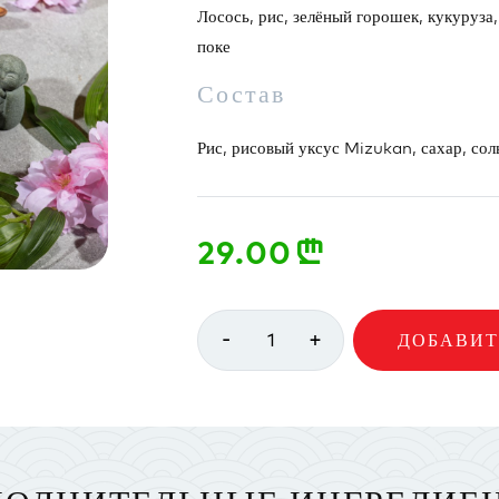
Лосось, рис, зелёный горошек, кукуруза,
поке
Состав
Рис, рисовый уксус Mizukan, сахар, соль
29.00
n
-
+
1
ДОБАВИТ