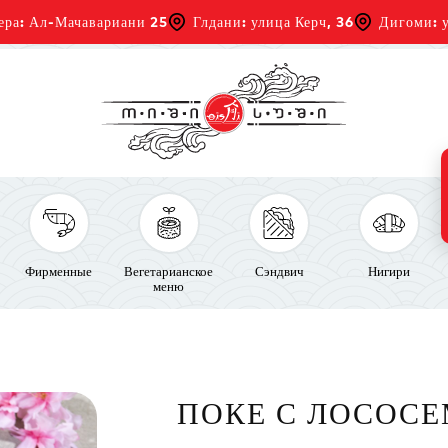
ера: Ал-Мачавариани 25
Глдани: улица Керч, 36
Дигоми: у
Фирменные
Вегетарианское
Сэндвич
Нигири
меню
ПОКЕ С ЛОСОС