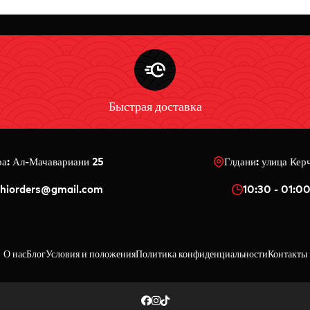
Быстрая доставка
ра: Ал-Мачавариани 25
Глдани: улица Кер
shiorders@gmail.com
10:30 - 01:0
О нас
Блог
Условия и положения
Политика конфиденциальности
Контакты