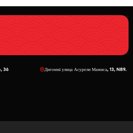
ч, 36
Дигоми: улица Асурели Мамиса, 13, N89.
0