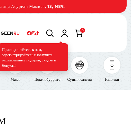
лица Асурели Мамиса, 13, N89.
0
GE
EN
RU
Присоединяйтесь к нам,
зарегистрируйтесь и получите
эксклюзивные подарки, скидки и
бонусы!
Маки
Поке и буррито
Супы и салаты
Напитки
ЕМ