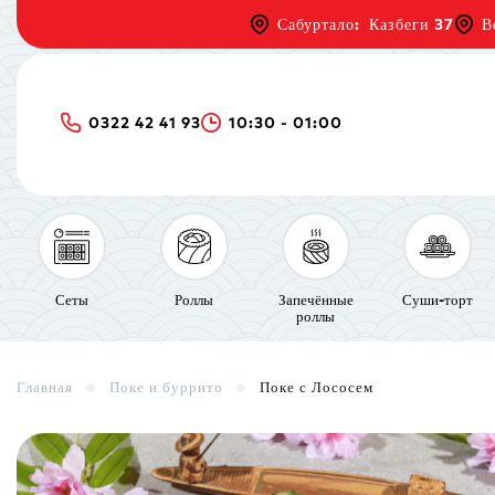
Сабуртало: Казбеги 37
В
0322 42 41 93
10:30 - 01:00
Сеты
Роллы
Запечённые
Суши-торт
роллы
Главная
Поке и буррито
Поке с Лососем