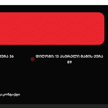
უჩა 36
დიღომი: 13 ასურელი მამის ქუჩა
89
0
კა
კონტაქტი