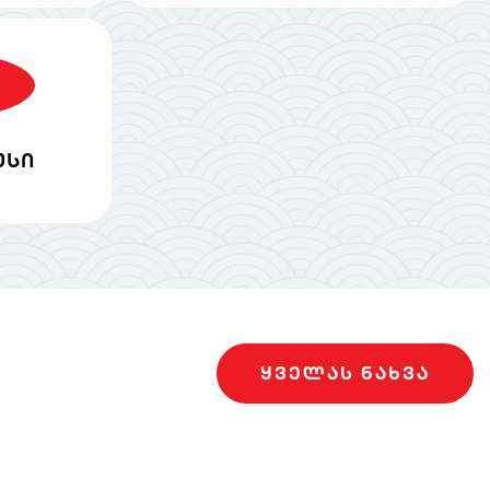
უსი
ᲧᲕᲔᲚᲐᲡ ᲜᲐᲮᲕᲐ