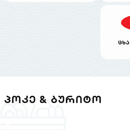
ცხა
ᲞᲝᲙᲔ & ᲑᲣᲠᲘᲢᲝ