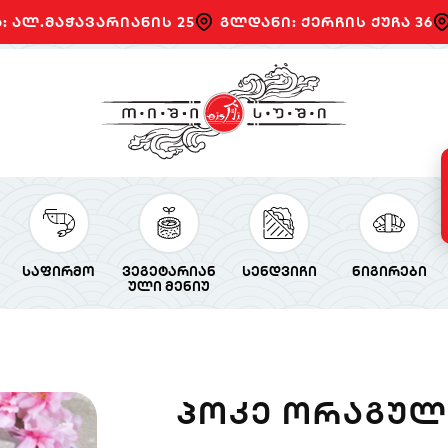
: ალ.მაჭავარიანის 25
გლდანი: ქერჩის ქუჩა 36
საფირმო
ვეგეტარიან
სენდვიჩი
ნიგირები
ული მენიუ
ᲞᲝᲙᲔ ᲝᲠᲐᲒᲣ