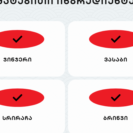
ᲛᲐᲢᲔᲑᲘᲗᲘ ᲘᲜᲒᲠᲔᲓᲘᲔᲜᲢᲔ
ჯინჯერი
ვასაბი
სრირაჩა
ბრინჯი