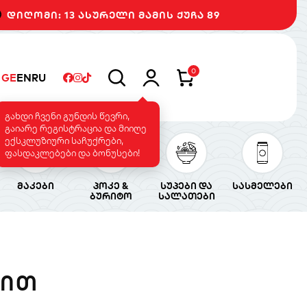
დიღომი: 13 ასურელი მამის ქუჩა 89
0
GE
EN
RU
გახდი ჩვენი გუნდის წევრი,
გაიარე რეგისტრაცია და მიიღე
ექსკლუზიური საჩუქრები,
ფასდაკლებები და ბონუსები!
მაკები
პოკე &
სუპები და
სასმელები
ბურიტო
სალათები
ᲚᲘᲗ