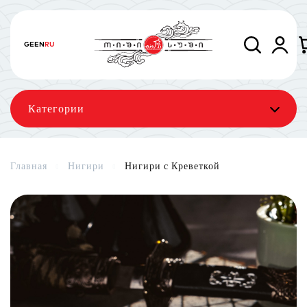
GE
EN
RU
Категории
Главная
Нигири
Нигири с Креветкой
Сеты
Роллы
Запечённые роллы
Суши-торт
Фирменные
Вегетарианское меню