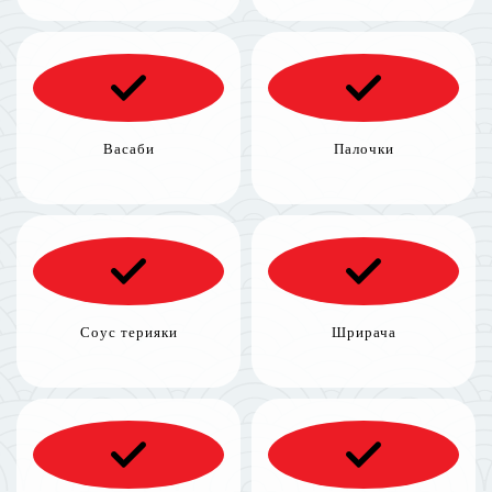
Васаби
Палочки
Соус терияки
Шрирача