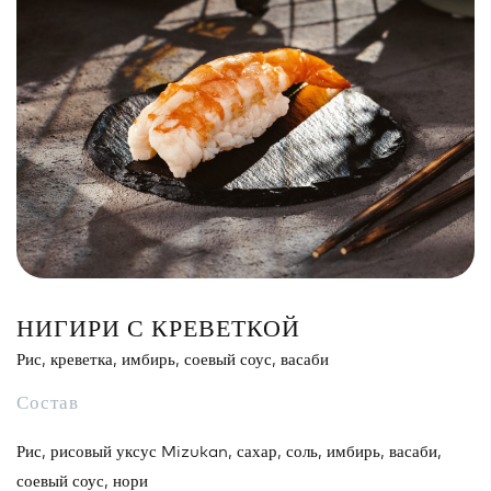
Сэндвич
Нигири
Маки
Поке и буррито
Супы и салаты
Напитки
НИГИРИ С КРЕВЕТКОЙ
Рис, креветка, имбирь, соевый соус, васаби
Состав
Рис, рисовый уксус Mizukan, сахар, соль, имбирь, васаби,
соевый соус, нори