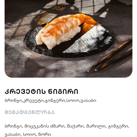
სენდვიჩი
ნიგირები
მაკები
პოკე & ბურიტო
სუპები და
სასმელები
სალათები
ᲙᲠᲔᲕᲔᲢᲘᲡ ᲜᲘᲒᲘᲠᲘ
ბრინჯი,კრევეტი,ჯინჯერი,სოიო,ვასაბი
შემადგენლობა
ბრინჯი, მიცუკანის ძმარი, შაქარი, მარილი, ჯინჯერი,
ვასაბი, სოიო, ნორი