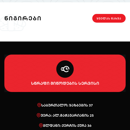
ᲜᲘᲒᲘᲠᲔᲑᲘ
ᲧᲕᲔᲚᲐᲡ ᲜᲐᲮᲕᲐ
სწრაფი მიწოდების სერვისი
საბურთალო: ყაზბეგის 37
ვერა: ალ.მაჭავარიანის 25
გლდანი: ქერჩის ქუჩა 36