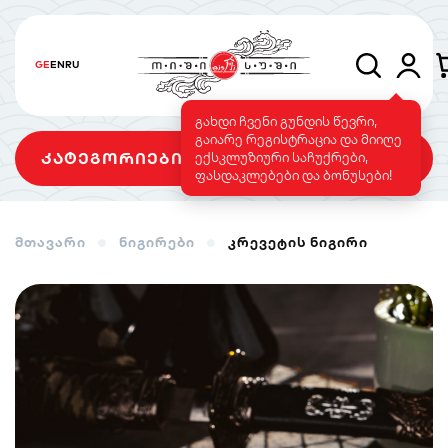
GE
EN
RU
გახდი ჩვენი გუნდის წევრი,
გაიარე რეგისტრაცია და მიიღე
კატეგორიები
ექსკლუზიური საჩუქრები,
ფასდაკლებები და ბონუსები!
მთავარი
ნიგირები
კრევეტის ნიგირი
სეტები
როლები
გამომცხვარი
როლები
სუშის ტორტი
საფირმო
ვეგეტარიანული
მენიუ