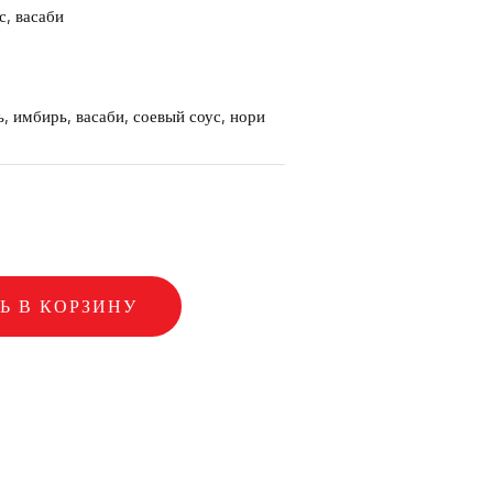
с, васаби
, имбирь, васаби, соевый соус, нори
Ь В КОРЗИНУ