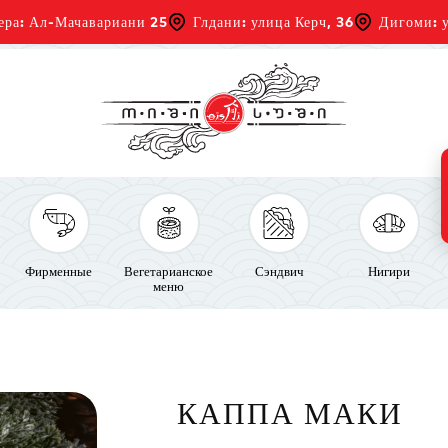
ера: Ал-Мачавариани 25
Глдани: улица Керч, 36
Дигоми: у
Фирменные
Вегетарианское
Сэндвич
Нигири
меню
КАППА МАКИ