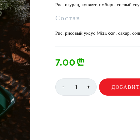
Рис, огурец, кунжут, имбирь, соевый соу
Состав
Рис, рисовый уксус Mizukan, сахар, соль
7.00
n
-
+
1
ДОБАВИТ