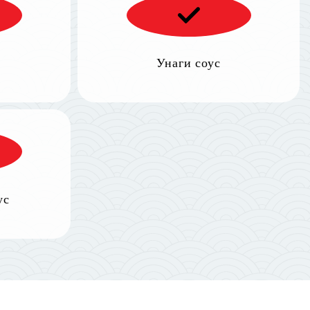
Унаги соус
ус