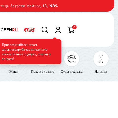
лица Асурели Мамиса, 13, N89.
0
GE
EN
RU
Присоединяйтесь к нам,
зарегистрируйтесь и получите
эксклюзивные подарки, скидки и
бонусы!
Маки
Поке и буррито
Супы и салаты
Напитки