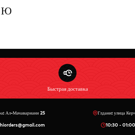
НЮ
Быстрая доставка
ра: Ал-Мачавариани 25
Глдани: улица Кер
shiorders@gmail.com
10:30 - 01:0