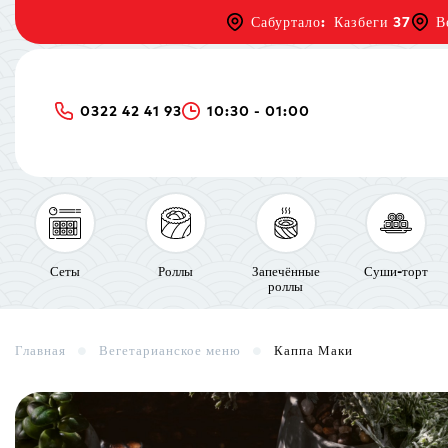
Сабуртало: Казбеги 37
В
0322 42 41 93
10:30 - 01:00
Сеты
Роллы
Запечённые
Суши-торт
роллы
Главная
Вегетарианское меню
Каппа Маки