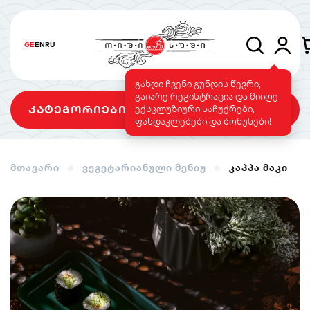
GE
EN
RU
გახდი ჩვენი გუნდის წევრი,
გაიარე რეგისტრაცია და მიიღე
კატეგორიები
ექსკლუზიური საჩუქრები,
ფასდაკლებები და ბონუსები!
მთავარი
ვეგეტარიანული მენიუ
კაპპა მაკი
სეტები
როლები
გამომცხვარი
როლები
სუშის ტორტი
საფირმო
ვეგეტარიანული
მენიუ