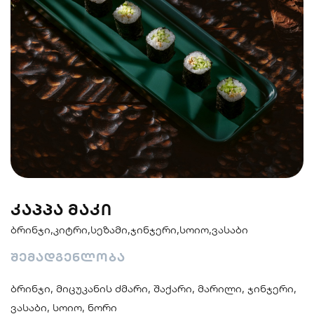
სენდვიჩი
ნიგირები
მაკები
პოკე & ბურიტო
სუპები და
სასმელები
სალათები
ᲙᲐᲞᲞᲐ ᲛᲐᲙᲘ
ბრინჯი,კიტრი,სეზამი,ჯინჯერი,სოიო,ვასაბი
შემადგენლობა
ბრინჯი, მიცუკანის ძმარი, შაქარი, მარილი, ჯინჯერი,
ვასაბი, სოიო, ნორი