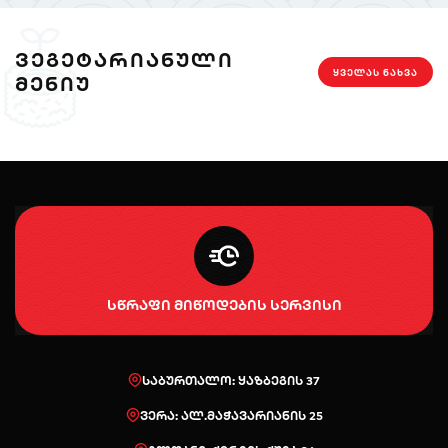
ᲕᲔᲒᲔᲢᲐᲠᲘᲐᲜᲣᲚᲘ
ᲧᲕᲔᲚᲐᲡ ᲜᲐᲮᲕᲐ
ᲛᲔᲜᲘᲣ
სწრაფი მიწოდების სერვისი
საბურთალო: ყაზბეგის 37
ვერა: ალ.მაჭავარიანის 25