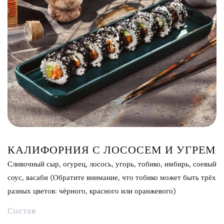
Сэндвич
Нигири
Маки
Поке и буррито
Супы и салаты
Напитки
КАЛИФОРНИЯ С ЛОСОСЕМ И УГРЕМ
Сливочный сыр, огурец, лосось, угорь, тобико, имбирь, соевый
соус, васаби (Обратите внимание, что тобико может быть трёх
разных цветов: чёрного, красного или оранжевого)
Состав