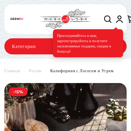
GE
EN
RU
Присоединяйтесь к нам,
зарегистрируйтесь и получите
Категории
эксклюзивные подарки, скидки и
бонусы!
Главная
Роллы
Калифорния с Лососем и Угрем
Сеты
Роллы
Запечённые роллы
-15%
Суши-торт
Фирменные
Вегетарианское меню