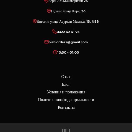
Вера: Ал-Мачавариани 25
Глдани: улица Керч, 36
Дигоми: улица Асурели Мамиса, 13, N89.
0322 42 41 93
oishiorders@gmail.com
10:30 - 01:00
О нас
Блог
Условия и положения
Политика конфиденциальности
Контакты