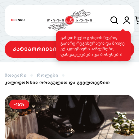
GE
EN
RU
გახდი ჩვენი გუნდის წევრი,
გაიარე რეგისტრაცია და მიიღე
კატეგორიები
ექსკლუზიური საჩუქრები,
ფასდაკლებები და ბონუსები!
მთავარი
როლები
კალიფორნია ორაგულით და გველთევზით
სეტები
როლები
გამომცხვარი
როლები
-15%
სუშის ტორტი
საფირმო
ვეგეტარიანული
მენიუ