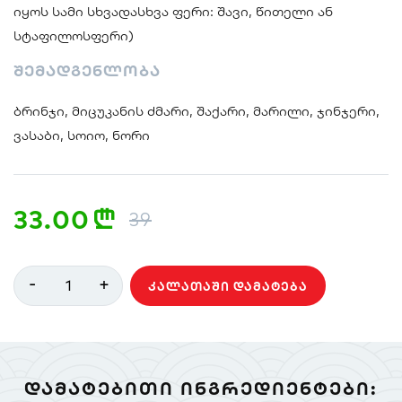
იყოს სამი სხვადასხვა ფერი: შავი, წითელი ან
სტაფილოსფერი)
შემადგენლობა
ბრინჯი, მიცუკანის ძმარი, შაქარი, მარილი, ჯინჯერი,
ვასაბი, სოიო, ნორი
33.00
n
39
-
+
1
ᲙᲐᲚᲐᲗᲐᲨᲘ ᲓᲐᲛᲐᲢᲔᲑᲐ
ᲓᲐᲛᲐᲢᲔᲑᲘᲗᲘ ᲘᲜᲒᲠᲔᲓᲘᲔᲜᲢᲔᲑᲘ: