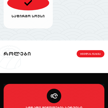
საფირმო სოუსი
ᲠᲝᲚᲔᲑᲘ
ᲧᲕᲔᲚᲐᲡ ᲜᲐᲮᲕᲐ
სწრაფი მიწოდების სერვისი