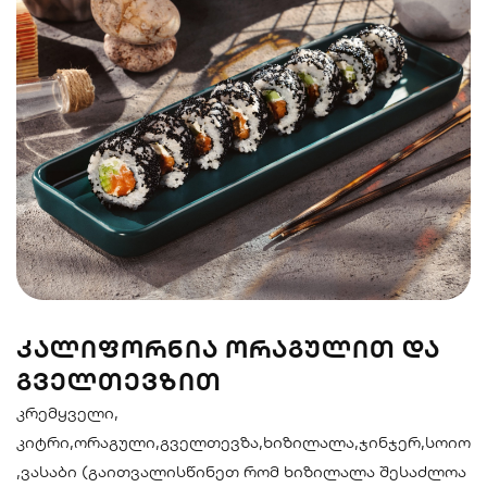
სენდვიჩი
ნიგირები
მაკები
პოკე & ბურიტო
სუპები და
სასმელები
სალათები
ᲙᲐᲚᲘᲤᲝᲠᲜᲘᲐ ᲝᲠᲐᲒᲣᲚᲘᲗ ᲓᲐ
ᲒᲕᲔᲚᲗᲔᲕᲖᲘᲗ
კრემყველი,
კიტრი,ორაგული,გველთევზა,ხიზილალა,ჯინჯერ,სოიო
,ვასაბი (გაითვალისწინეთ რომ ხიზილალა შესაძლოა