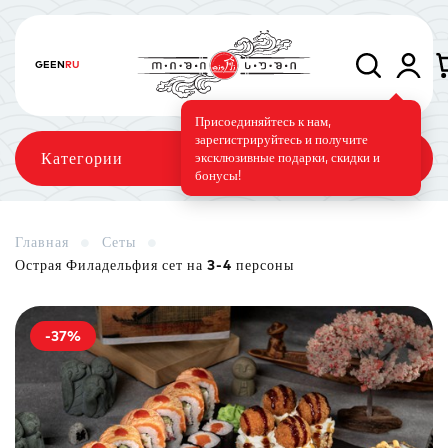
GE
EN
RU
Присоединяйтесь к нам,
зарегистрируйтесь и получите
Категории
эксклюзивные подарки, скидки и
бонусы!
Главная
Сеты
Острая Филадельфия сет на 3-4 персоны
Сеты
Роллы
Запечённые роллы
-37%
Суши-торт
Фирменные
Вегетарианское меню