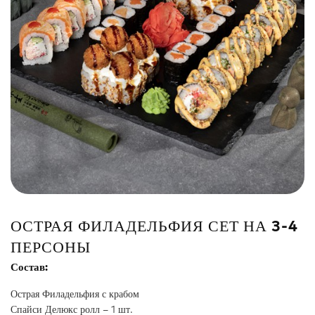
Сэндвич
Нигири
Маки
Поке и буррито
Супы и салаты
Напитки
ОСТРАЯ ФИЛАДЕЛЬФИЯ СЕТ НА 3-4
ПЕРСОНЫ
Состав:
Острая Филадельфия с крабом
Спайси Делюкс ролл – 1 шт.