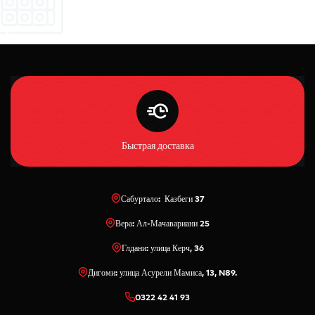
Быстрая доставка
Сабуртало: Казбеги 37
Вера: Ал-Мачавариани 25
Глдани: улица Керч, 36
Дигоми: улица Асурели Мамиса, 13, N89.
0322 42 41 93