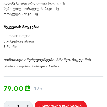
გამომცხვარი ორაგულის როლი - 1ც
შებოლილი ორაგულის მაკი - 1ც
ორაგულის მაკი - 1ც
შეკვეთას მოყვება:
3 სოიოს სოუსი
3 ჯინჯერი-ვასაბი
3 ჩხირი
ძირითადი ინგრედიენტები: ბრინჯი, მიცუკანის
ძმარი, შაქარი, მარილი, ნორი.
79.00
n
125
-
+
1
ᲙᲐᲚᲐᲗᲐᲨᲘ ᲓᲐᲛᲐᲢᲔᲑᲐ