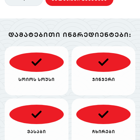
ᲓᲐᲛᲐᲢᲔᲑᲘᲗᲘ ᲘᲜᲒᲠᲔᲓᲘᲔᲜᲢᲔᲑᲘ:
სოიოს სოუსი
ჯინჯერი
ვასაბი
ჩხირები