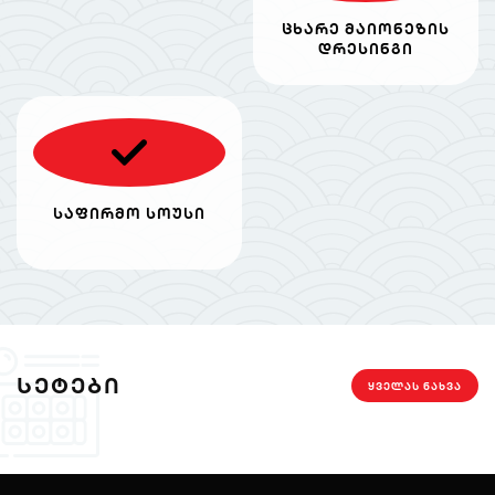
ცხარე მაიონეზის
დრესინგი
საფირმო სოუსი
ᲡᲔᲢᲔᲑᲘ
ᲧᲕᲔᲚᲐᲡ ᲜᲐᲮᲕᲐ