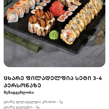
სენდვიჩი
ნიგირები
მაკები
პოკე & ბურიტო
სუპები და
სასმელები
სალათები
ᲪᲮᲐᲠᲔ ᲤᲘᲚᲐᲓᲔᲚᲤᲘᲐ ᲡᲔᲢᲘ 3-4
ᲞᲔᲠᲡᲝᲜᲐᲖᲔ
შემადგენლობა:
ცხარე ფილადელფია კრაბით - 1ც
ცხარე დელუქსი - 1ც