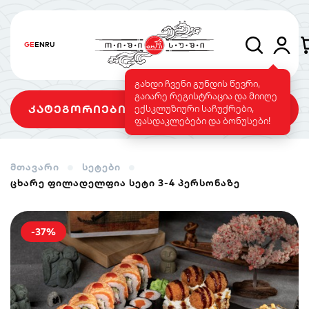
GE
EN
RU
გახდი ჩვენი გუნდის წევრი,
გაიარე რეგისტრაცია და მიიღე
კატეგორიები
ექსკლუზიური საჩუქრები,
ფასდაკლებები და ბონუსები!
მთავარი
სეტები
ცხარე ფილადელფია სეტი 3-4 პერსონაზე
სეტები
როლები
გამომცხვარი
როლები
-37%
სუშის ტორტი
საფირმო
ვეგეტარიანული
მენიუ