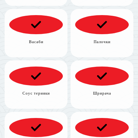
Васаби
Палочки
Соус терияки
Шрирача