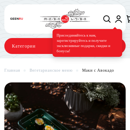
GE
EN
RU
Категории
Главная
Вегетарианское меню
Маки с Авокадо
Сеты
Роллы
Запечённые роллы
Суши-торт
Фирменные
Вегетарианское меню