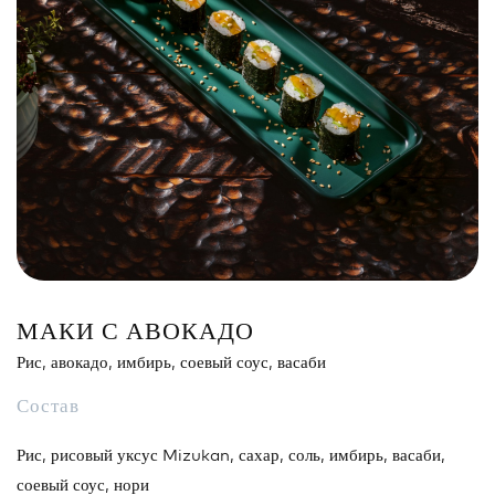
Сэндвич
Нигири
Маки
Поке и буррито
Супы и салаты
Напитки
МАКИ С АВОКАДО
Рис, авокадо, имбирь, соевый соус, васаби
Состав
Рис, рисовый уксус Mizukan, сахар, соль, имбирь, васаби,
соевый соус, нори