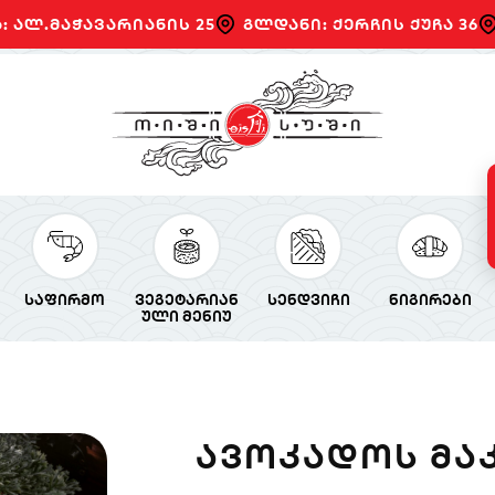
: ალ.მაჭავარიანის 25
გლდანი: ქერჩის ქუჩა 36
საფირმო
ვეგეტარიან
სენდვიჩი
ნიგირები
ული მენიუ
ᲐᲕᲝᲙᲐᲓᲝᲡ ᲛᲐ