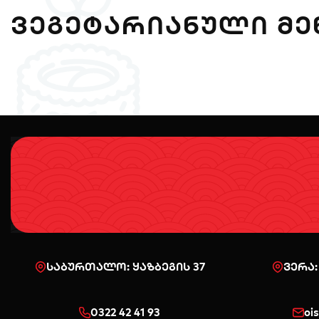
ᲕᲔᲒᲔᲢᲐᲠᲘᲐᲜᲣᲚᲘ ᲛᲔ
საბურთალო: ყაზბეგის 37
ვერა:
0322 42 41 93
oi