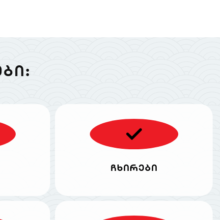
ᲑᲘ:
ჩხირები