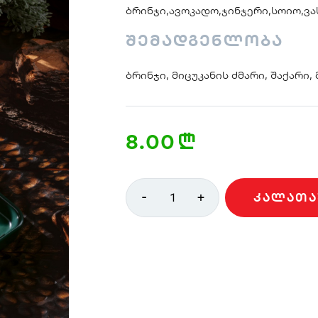
ბრინჯი,ავოკადო,ჯინჯერი,სოიო,ვა
შემადგენლობა
ბრინჯი, მიცუკანის ძმარი, შაქარი,
8.00
n
-
+
1
ᲙᲐᲚᲐᲗᲐ