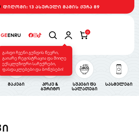
დიღომი: 13 ასურელი მამის ქუჩა 89
0
GE
EN
RU
გახდი ჩვენი გუნდის წევრი,
გაიარე რეგისტრაცია და მიიღე
ექსკლუზიური საჩუქრები,
ფასდაკლებები და ბონუსები!
მაკები
პოკე &
სუპები და
სასმელები
ბურიტო
სალათები
ᲙᲘ