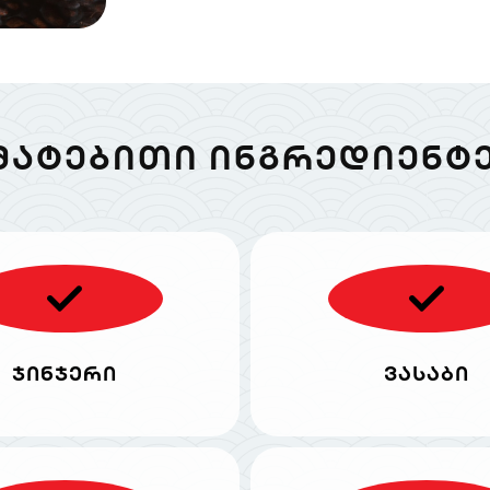
ᲛᲐᲢᲔᲑᲘᲗᲘ ᲘᲜᲒᲠᲔᲓᲘᲔᲜᲢᲔ
ჯინჯერი
ვასაბი