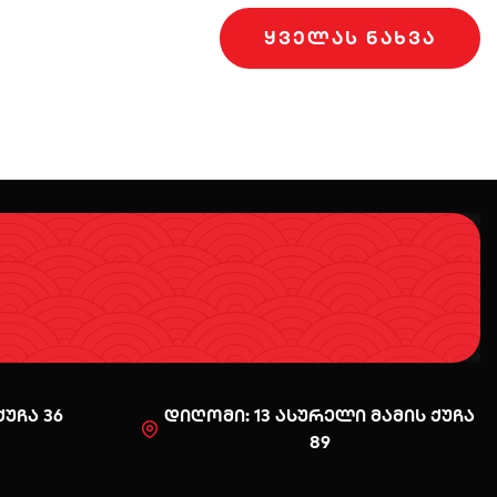
ᲧᲕᲔᲚᲐᲡ ᲜᲐᲮᲕᲐ
უჩა 36
დიღომი: 13 ასურელი მამის ქუჩა
89
0