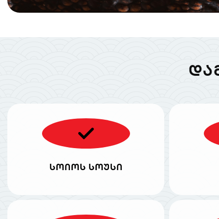
ᲓᲐ
სოიოს სოუსი