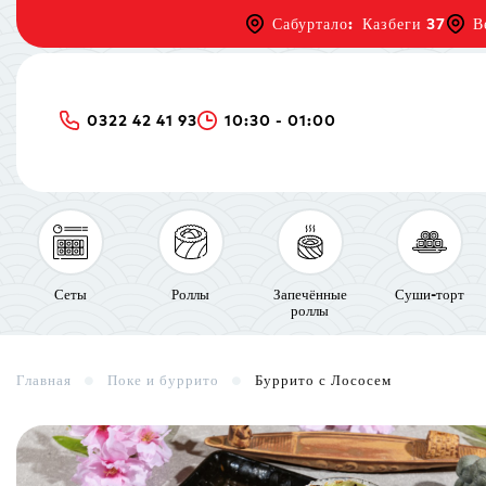
Сабуртало: Казбеги 37
В
0322 42 41 93
10:30 - 01:00
Сеты
Роллы
Запечённые
Суши-торт
роллы
Главная
Поке и буррито
Буррито с Лососем