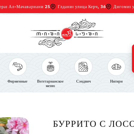
ера: Ал-Мачавариани 25
Глдани: улица Керч, 36
Дигоми: у
Фирменные
Вегетарианское
Сэндвич
Нигири
меню
БУРРИТО С ЛОС