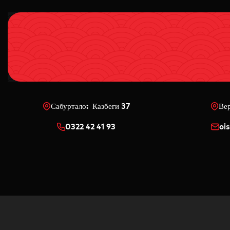
Сабуртало: Казбеги 37
Ве
0322 42 41 93
oi