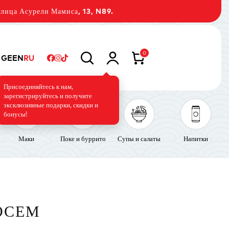
лица Асурели Мамиса, 13, N89.
0
GE
EN
RU
Присоединяйтесь к нам,
зарегистрируйтесь и получите
эксклюзивные подарки, скидки и
бонусы!
Маки
Поке и буррито
Супы и салаты
Напитки
ОСЕМ