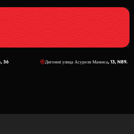
ч, 36
Дигоми: улица Асурели Мамиса, 13, N89.
0