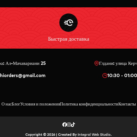
Быстрая доставка
ра: Ал-Мачавариани 25
Глдани: улица Кер
shiorders@gmail.com
10:30 - 01:0
О нас
Блог
Условия и положения
Политика конфиденциальности
Контакты
Copyright © 2026 | Created By
Integral Web Studio
.