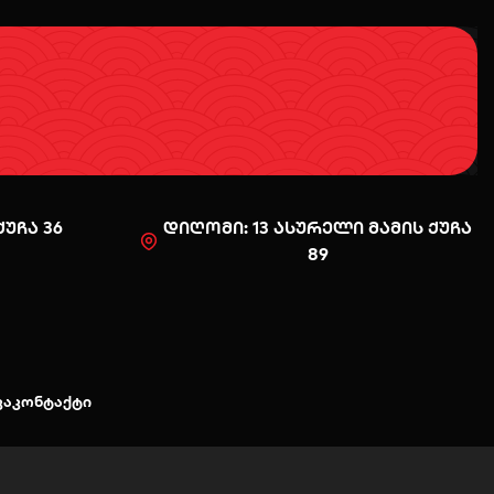
უჩა 36
დიღომი: 13 ასურელი მამის ქუჩა
89
0
კა
კონტაქტი