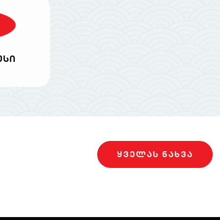
უსი
ᲧᲕᲔᲚᲐᲡ ᲜᲐᲮᲕᲐ