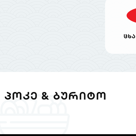
ცხა
ᲞᲝᲙᲔ & ᲑᲣᲠᲘᲢᲝ