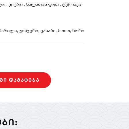
ო , კიტრი , სალათის ფოთ , ტერიაკი
 მარილი, ჯინჯერი, ვასაბი, სოიო, ნორი
ᲨᲘ ᲓᲐᲛᲐᲢᲔᲑᲐ
ᲑᲘ: