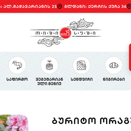
: ალ.მაჭავარიანის 25
გლდანი: ქერჩის ქუჩა 36
საფირმო
ვეგეტარიან
სენდვიჩი
ნიგირები
ული მენიუ
ᲑᲣᲠᲘᲢᲝ ᲝᲠᲐ