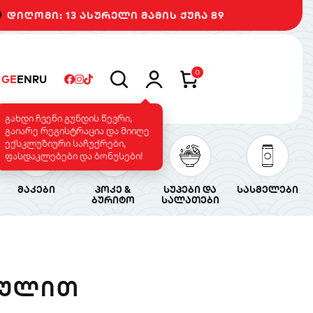
დიღომი: 13 ასურელი მამის ქუჩა 89
0
GE
EN
RU
გახდი ჩვენი გუნდის წევრი,
გაიარე რეგისტრაცია და მიიღე
ექსკლუზიური საჩუქრები,
ფასდაკლებები და ბონუსები!
მაკები
პოკე &
სუპები და
სასმელები
ბურიტო
სალათები
ᲒᲣᲚᲘᲗ