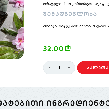
ორაგული, წით კომბოსტო , სტაფილ
შემადგენლობა
ბრინჯი, მიცუკანის ძმარი, შაქარი,
32.00
n
-
+
1
ᲙᲐᲚᲐᲗᲐ
ᲛᲐᲢᲔᲑᲘᲗᲘ ᲘᲜᲒᲠᲔᲓᲘᲔᲜᲢᲔ