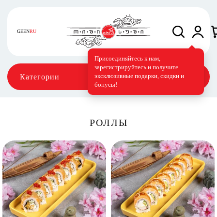
GE
EN
RU
Присоединяйтесь к нам,
зарегистрируйтесь и получите
эксклюзивные подарки, скидки и
Категории
бонусы!
РОЛЛЫ
Сеты
Роллы
Запечённые роллы
Суши-торт
Фирменные
Вегетарианское меню