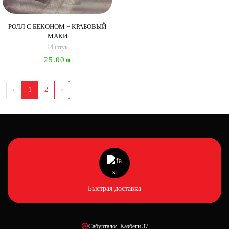
РОЛЛ С БЕКОНОМ + КРАБОВЫЙ
МАКИ
14 штук
25.00
n
‹
1
2
›
Быстрая доставка
Сабуртало: Казбеги 37