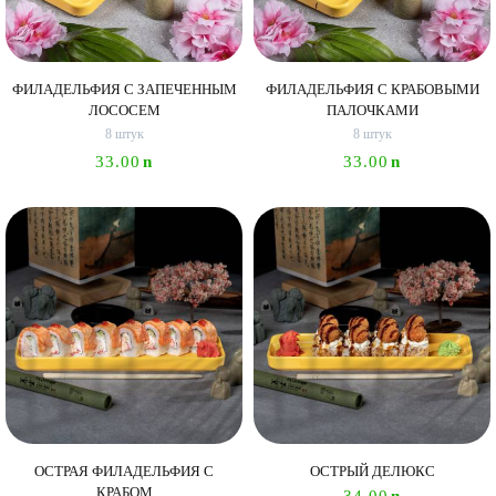
Сэндвич
Нигири
Маки
ФИЛАДЕЛЬФИЯ С ЗАПЕЧЕННЫМ
ФИЛАДЕЛЬФИЯ С КРАБОВЫМИ
ЛОСОСЕМ
ПАЛОЧКАМИ
8 штук
8 штук
Поке и буррито
Супы и салаты
Напитки
33.00
n
33.00
n
ОСТРАЯ ФИЛАДЕЛЬФИЯ С
ОСТРЫЙ ДЕЛЮКС
КРАБОМ
34.00
n