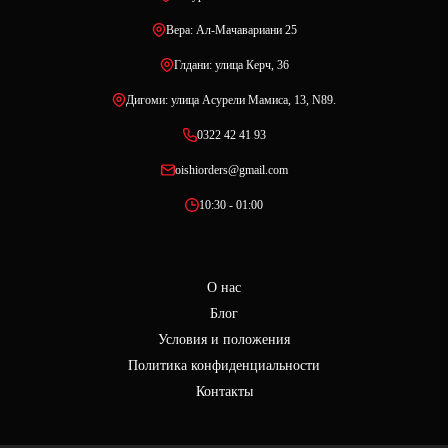
Вера: Ал-Мачавариани 25
Глдани: улица Керч, 36
Дигоми: улица Асурели Мамиса, 13, N89.
0322 42 41 93
oishiorders@gmail.com
10:30 - 01:00
О нас
Блог
Условия и положения
Политика конфиденциальности
Контакты