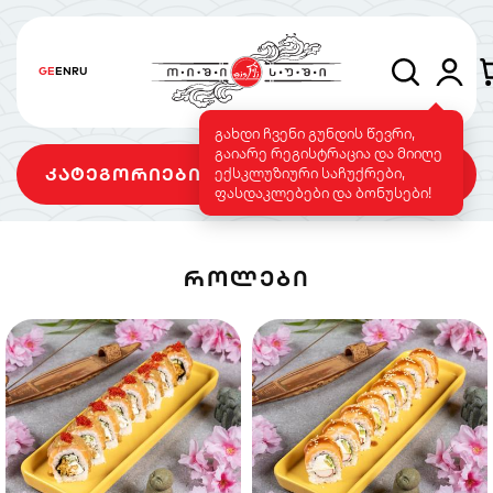
GE
EN
RU
გახდი ჩვენი გუნდის წევრი,
გაიარე რეგისტრაცია და მიიღე
კატეგორიები
ექსკლუზიური საჩუქრები,
ფასდაკლებები და ბონუსები!
ᲠᲝᲚᲔᲑᲘ
სეტები
როლები
გამომცხვარი
როლები
სუშის ტორტი
საფირმო
ვეგეტარიანული
მენიუ