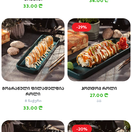
34.00
n
33.00
n
-29%
ᲛᲝᲑᲠᲐᲬᲣᲚᲘ ᲤᲘᲚᲐᲓᲔᲚᲤᲘᲐ
ᲰᲝᲗᲓᲝᲒ ᲠᲝᲚᲘ
ᲠᲝᲚᲘ
27.00
n
8 ნაჭერი
38
33.00
n
-20%