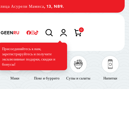
лица Асурели Мамиса, 13, N89.
0
GE
EN
RU
Присоединяйтесь к нам,
зарегистрируйтесь и получите
эксклюзивные подарки, скидки и
бонусы!
Маки
Поке и буррито
Супы и салаты
Напитки