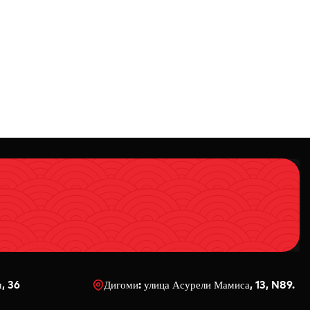
ч, 36
Дигоми: улица Асурели Мамиса, 13, N89.