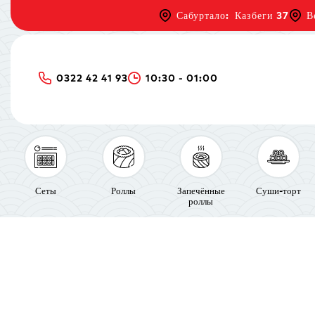
Сабуртало: Казбеги 37
В
0322 42 41 93
10:30 - 01:00
Сеты
Роллы
Запечённые
Суши-торт
роллы