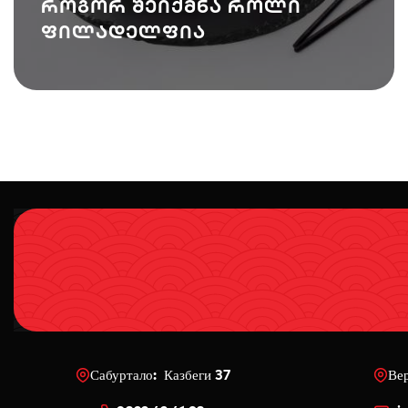
როგორ შეიქმნა როლი
ფილადელფია
Сабуртало: Казбеги 37
Ве