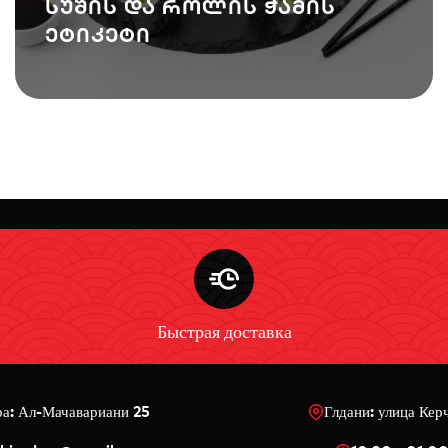
სუშის და როლის ჭამის
ეტიკეტი
Быстрая доставка
ра: Ал-Мачавариани 25
Глдани: улица Кер