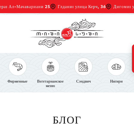
ера: Ал-Мачавариани 25
Глдани: улица Керч, 36
Дигоми: у
Фирменные
Вегетарианское
Сэндвич
Нигири
меню
БЛОГ