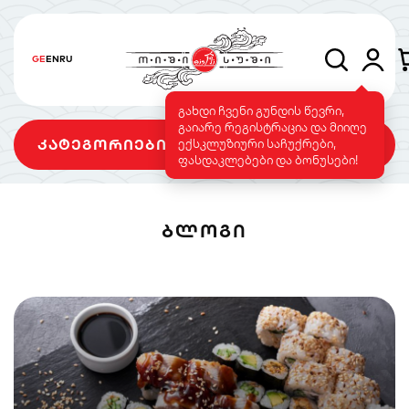
GE
EN
RU
გახდი ჩვენი გუნდის წევრი,
გაიარე რეგისტრაცია და მიიღე
კატეგორიები
ექსკლუზიური საჩუქრები,
ფასდაკლებები და ბონუსები!
ᲑᲚᲝᲒᲘ
სეტები
როლები
გამომცხვარი
როლები
სუშის ტორტი
საფირმო
ვეგეტარიანული
მენიუ