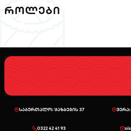
ᲠᲝᲚᲔᲑᲘ
საბურთალო: ყაზბეგის 37
ვერა:
0322 42 41 93
oi