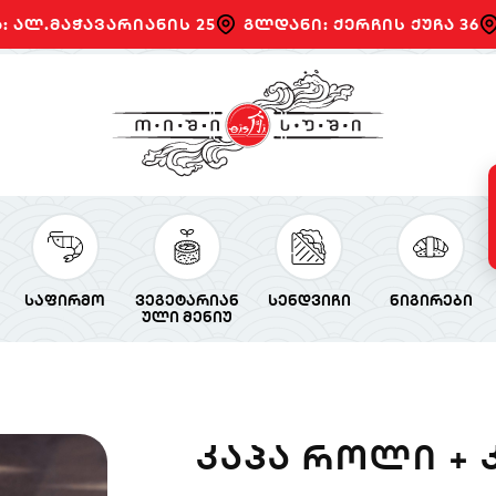
: ალ.მაჭავარიანის 25
გლდანი: ქერჩის ქუჩა 36
საფირმო
ვეგეტარიან
სენდვიჩი
ნიგირები
ული მენიუ
ᲙᲐᲞᲐ ᲠᲝᲚᲘ + 