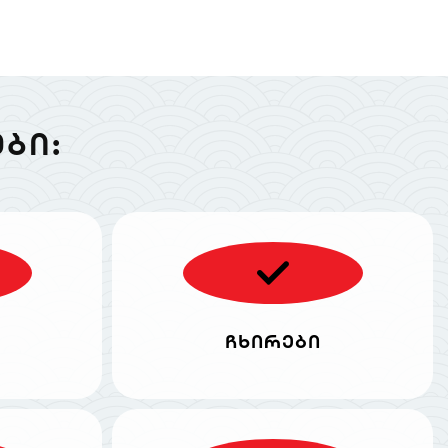
ᲑᲘ:
ჩხირები