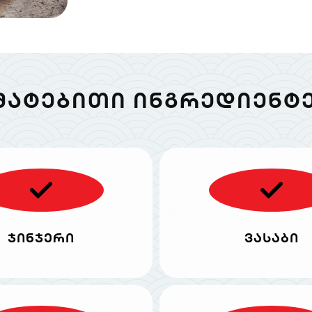
ᲛᲐᲢᲔᲑᲘᲗᲘ ᲘᲜᲒᲠᲔᲓᲘᲔᲜᲢᲔ
ჯინჯერი
ვასაბი