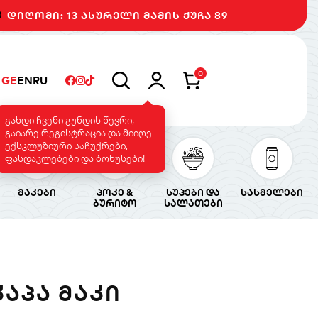
დიღომი: 13 ასურელი მამის ქუჩა 89
0
GE
EN
RU
გახდი ჩვენი გუნდის წევრი,
გაიარე რეგისტრაცია და მიიღე
ექსკლუზიური საჩუქრები,
ფასდაკლებები და ბონუსები!
მაკები
პოკე &
სუპები და
სასმელები
ბურიტო
სალათები
ᲙᲐᲞᲐ ᲛᲐᲙᲘ