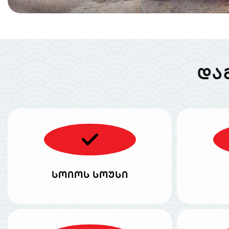
ᲓᲐ
სოიოს სოუსი