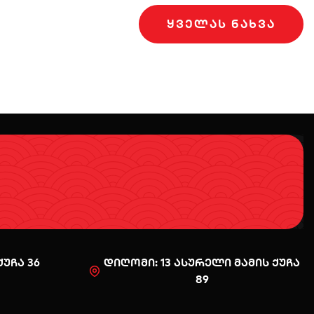
ᲧᲕᲔᲚᲐᲡ ᲜᲐᲮᲕᲐ
უჩა 36
დიღომი: 13 ასურელი მამის ქუჩა
89
0