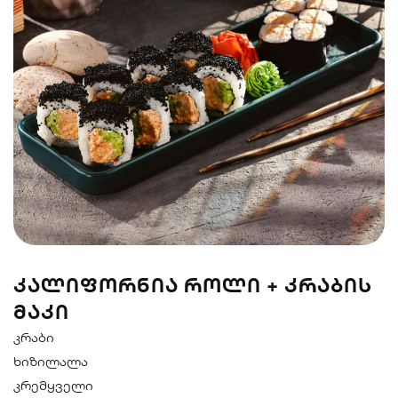
სენდვიჩი
ნიგირები
მაკები
პოკე & ბურიტო
სუპები და
სასმელები
სალათები
ᲙᲐᲚᲘᲤᲝᲠᲜᲘᲐ ᲠᲝᲚᲘ + ᲙᲠᲐᲑᲘᲡ
ᲛᲐᲙᲘ
კრაბი
ხიზილალა
კრემყველი