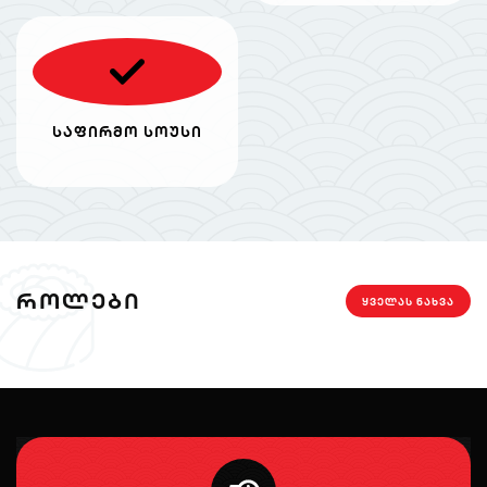
საფირმო სოუსი
ᲠᲝᲚᲔᲑᲘ
ᲧᲕᲔᲚᲐᲡ ᲜᲐᲮᲕᲐ