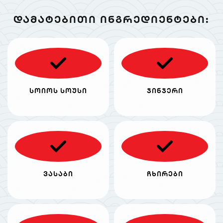
ᲓᲐᲛᲐᲢᲔᲑᲘᲗᲘ ᲘᲜᲒᲠᲔᲓᲘᲔᲜᲢᲔᲑᲘ:
სოიოს სოუსი
ჯინჯერი
ვასაბი
ჩხირები