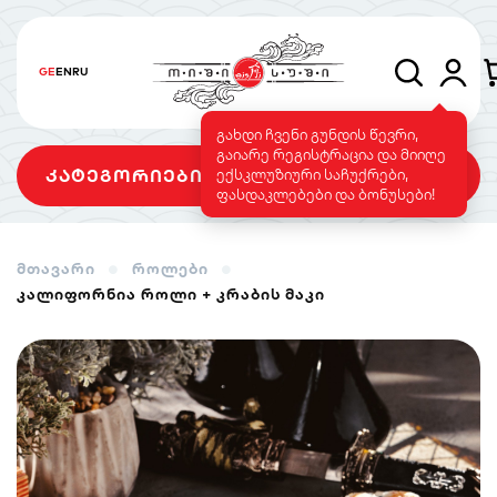
GE
EN
RU
გახდი ჩვენი გუნდის წევრი,
გაიარე რეგისტრაცია და მიიღე
კატეგორიები
ექსკლუზიური საჩუქრები,
ფასდაკლებები და ბონუსები!
მთავარი
როლები
კალიფორნია როლი + კრაბის მაკი
სეტები
როლები
გამომცხვარი
როლები
სუშის ტორტი
საფირმო
ვეგეტარიანული
მენიუ