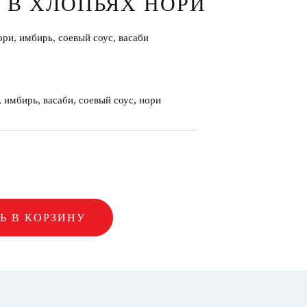
 В ХЛОПЬЯХ НОРИ
ори, имбирь, соевый соус, васаби
, имбирь, васаби, соевый соус, нори
Ь В КОРЗИНУ