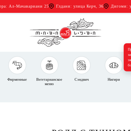
ера: Ал-Мачавариани 25
Глдани: улица Керч, 36
Дигоми: у
П
з
э
б
Фирменные
Вегетарианское
Сэндвич
Нигири
меню