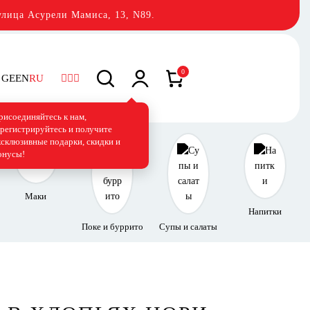
лица Асурели Мамиса, 13, N89.
0
GE
EN
RU
рисоединяйтесь к нам,
арегистрируйтесь и получите
ксклюзивные подарки, скидки и
онусы!
Маки
Напитки
Поке и буррито
Супы и салаты