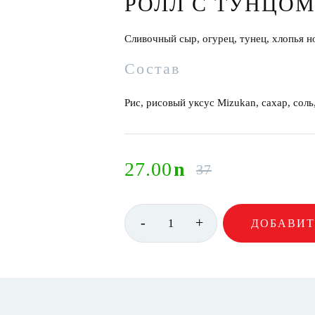
РОЛЛ С ТУНЦОМ
Сливочный сыр, огурец, тунец, хлопья н
Состав
Рис, рисовый уксус Mizukan, сахар, соль
27.00
n
37
-
+
1
ДОБАВИТ