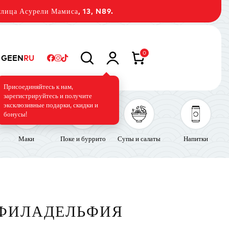
лица Асурели Мамиса, 13, N89.
0
GE
EN
RU
Присоединяйтесь к нам,
зарегистрируйтесь и получите
эксклюзивные подарки, скидки и
бонусы!
Маки
Поке и буррито
Супы и салаты
Напитки
 ФИЛАДЕЛЬФИЯ