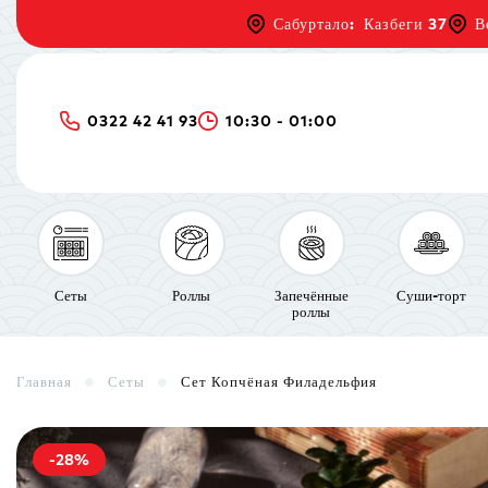
Сабуртало: Казбеги 37
В
0322 42 41 93
10:30 - 01:00
Сеты
Роллы
Запечённые
Суши-торт
роллы
Главная
Сеты
Сет Копчёная Филадельфия
-28%