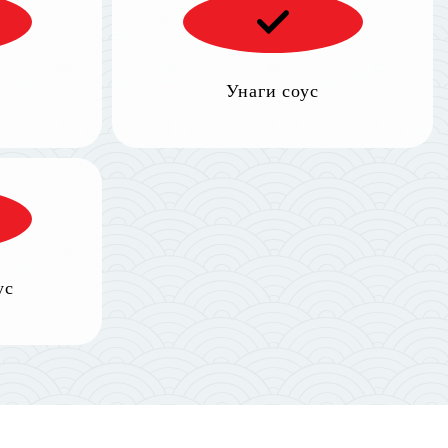
Унаги соус
ус