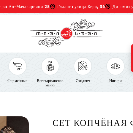
ера: Ал-Мачавариани 25
Глдани: улица Керч, 36
Дигоми: у
Фирменные
Вегетарианское
Сэндвич
Нигири
меню
СЕТ КОПЧЁНАЯ