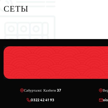
СЕТЫ
Сабуртало: Казбеги 37
Ве
0322 42 41 93
oi