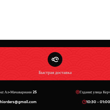
Быстрая доставка
ра: Ал-Мачавариани 25
Глдани: улица Кер
shiorders@gmail.com
10:30 - 01:0