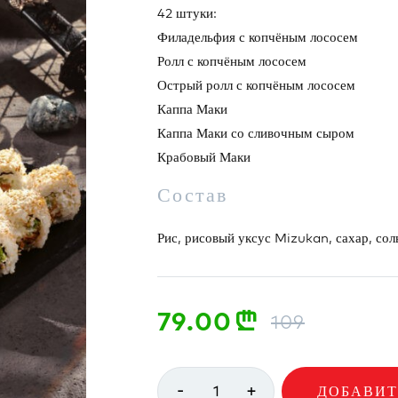
42 штуки:
Филадельфия с копчёным лососем
Ролл с копчёным лососем
Острый ролл с копчёным лососем
Каппа Маки
Каппа Маки со сливочным сыром
Крабовый Маки
Состав
Рис, рисовый уксус Mizukan, сахар, соль
79.00
n
109
-
+
1
ДОБАВИТ