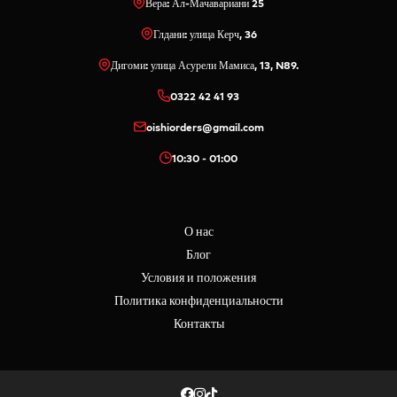
Вера: Ал-Мачавариани 25
Глдани: улица Керч, 36
Дигоми: улица Асурели Мамиса, 13, N89.
0322 42 41 93
oishiorders@gmail.com
10:30 - 01:00
О нас
Блог
Условия и положения
Политика конфиденциальности
Контакты