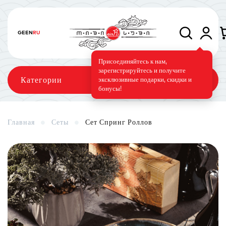
GE
EN
RU
Присоединяйтесь к нам,
зарегистрируйтесь и получите
Категории
эксклюзивные подарки, скидки и
бонусы!
Главная
Сеты
Сет Спринг Роллов
Сеты
Роллы
Запечённые роллы
Суши-торт
Фирменные
Вегетарианское меню