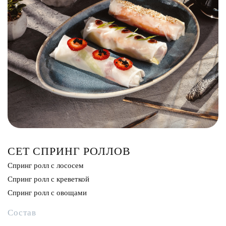
Сэндвич
Нигири
Маки
Поке и буррито
Супы и салаты
Напитки
СЕТ СПРИНГ РОЛЛОВ
Спринг ролл с лососем
Спринг ролл с креветкой
Спринг ролл с овощами
Состав