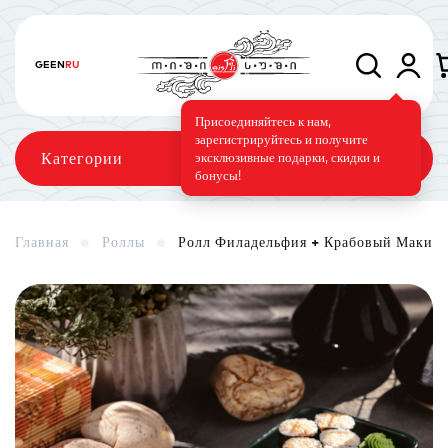
GE
EN
RU
Присоединяйтесь к нам,
зарегистрируйтесь и получите
Категории
эксклюзивные подарки, скидки и
бонусы!
Главная
Роллы
Ролл Филадельфия + Крабовый Маки
Сеты
Роллы
Запечённые роллы
Суши-торт
Фирменные
Вегетарианское меню