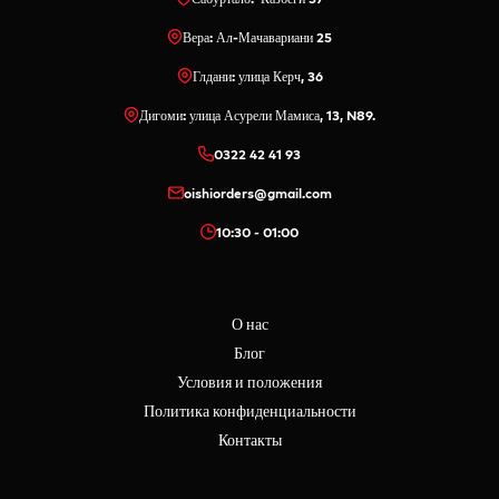
Вера: Ал-Мачавариани 25
Глдани: улица Керч, 36
Дигоми: улица Асурели Мамиса, 13, N89.
0322 42 41 93
oishiorders@gmail.com
10:30 - 01:00
О нас
Блог
Условия и положения
Политика конфиденциальности
Контакты