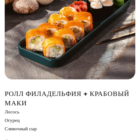
Сэндвич
Нигири
Маки
Поке и буррито
Супы и салаты
Напитки
РОЛЛ ФИЛАДЕЛЬФИЯ + КРАБОВЫЙ
МАКИ
Лосось
Огурец
Сливочный сыр