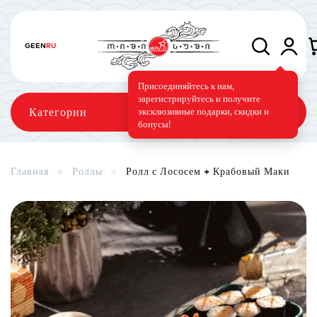
GE
EN
RU
Присоединяйтесь к нам,
зарегистрируйтесь и получите
Категории
эксклюзивные подарки, скидки и
бонусы!
Главная
Роллы
Ролл с Лососем + Крабовый Маки
Сеты
Роллы
Запечённые роллы
Суши-торт
Фирменные
Вегетарианское меню