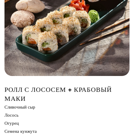
Сэндвич
Нигири
Маки
Поке и буррито
Супы и салаты
Напитки
РОЛЛ С ЛОСОСЕМ + КРАБОВЫЙ
МАКИ
Сливочный сыр
Лосось
Огурец
Семена кунжута