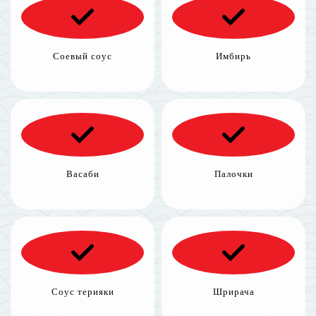
Соевый соус
Имбирь
Васаби
Палочки
Соус терияки
Шрирача