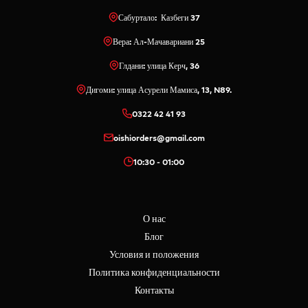
Сабуртало: Казбеги 37
Вера: Ал-Мачавариани 25
Глдани: улица Керч, 36
Дигоми: улица Асурели Мамиса, 13, N89.
0322 42 41 93
oishiorders@gmail.com
10:30 - 01:00
О нас
Блог
Условия и положения
Политика конфиденциальности
Контакты