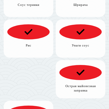
Соус терияки
Шрирача
Рис
Унаги соус
Острая майонезная
заправка