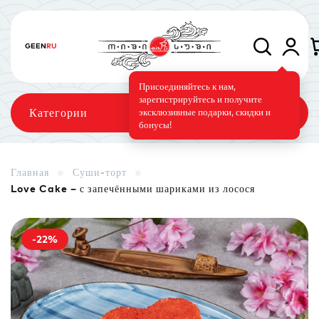
GE
EN
RU
Присоединяйтесь к нам,
зарегистрируйтесь и получите
Категории
эксклюзивные подарки, скидки и
бонусы!
Главная
Суши-торт
Love Cake – с запечёнными шариками из лосося
Сеты
Роллы
Запечённые роллы
-22%
Суши-торт
Фирменные
Вегетарианское меню