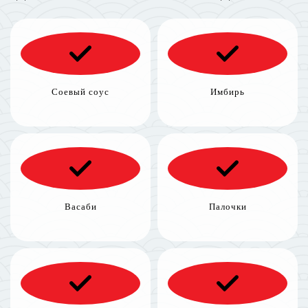
Соевый соус
Имбирь
Васаби
Палочки