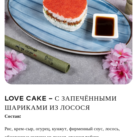
Сэндвич
Нигири
Маки
Поке и буррито
Супы и салаты
Напитки
LOVE CAKE – С ЗАПЕЧЁННЫМИ
ШАРИКАМИ ИЗ ЛОСОСЯ
Состав:
Рис, крем-сыр, огурец, кунжут, фирменный соус, лосось,
обжаренные шарики из лосося, красная тобико.