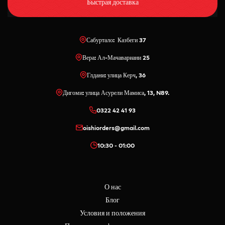
Быстрая доставка
Сабуртало: Казбеги 37
Вера: Ал-Мачавариани 25
Глдани: улица Керч, 36
Дигоми: улица Асурели Мамиса, 13, N89.
0322 42 41 93
oishiorders@gmail.com
10:30 - 01:00
О нас
Блог
Условия и положения