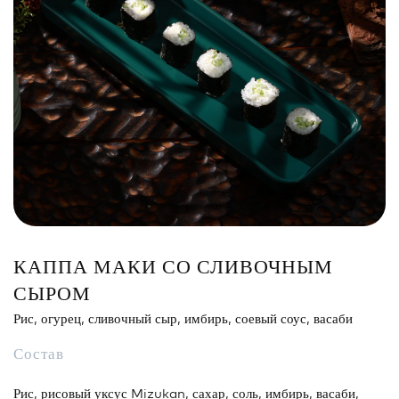
Сэндвич
Нигири
Маки
Поке и буррито
Супы и салаты
Напитки
КАППА МАКИ СО СЛИВОЧНЫМ
СЫРОМ
Рис, огурец, сливочный сыр, имбирь, соевый соус, васаби
Состав
Рис, рисовый уксус Mizukan, сахар, соль, имбирь, васаби,