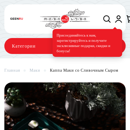
GE
EN
RU
Присоединяйтесь к нам,
зарегистрируйтесь и получите
Категории
эксклюзивные подарки, скидки и
бонусы!
Главная
Маки
Каппа Маки со Сливочным Сыром
Сеты
Роллы
Запечённые роллы
Суши-торт
Фирменные
Вегетарианское меню