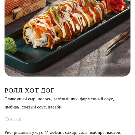
Сэндвич
Нигири
Маки
Поке и буррито
Супы и салаты
Напитки
РОЛЛ ХОТ ДОГ
Сливочный сыр, лосось, зелёный лук, фирменный соус,
имбирь, соевый соус, васаби
Состав
Рис, рисовый уксус Mizukan, сахар, соль, имбирь, васаби,