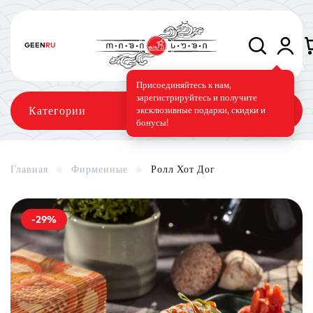
GE
EN
RU
Присоединяйтесь к нам,
зарегистрируйтесь и получите
Категории
эксклюзивные подарки, скидки и
бонусы!
Главная
Фирменные
Ролл Хот Дог
Сеты
Роллы
Запечённые роллы
-29%
Суши-торт
Фирменные
Вегетарианское меню