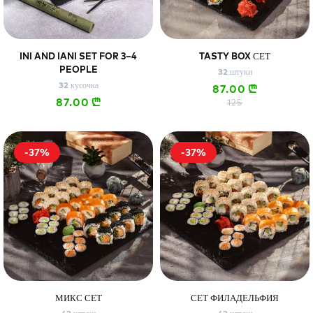
Сэндвич
Нигири
Маки
INI AND IANI SET FOR 3–4
TASTY BOX СЕТ
PEOPLE
32 штуки
32 кусочка
Поке и буррито
Супы и салаты
Напитки
87.00
n
87.00
n
125
-37%
-37%
МИКС СЕТ
СЕТ ФИЛАДЕЛЬФИЯ