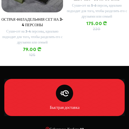
Суши-сет на 5-6 персон, идеально
подходит для того, чтобы разделить его с
друзьями или семьей
ОСТРАЯ ФИЛАДЕЛЬФИЯ СЕТ НА 3-
175.00
n
4 ПЕРСОНЫ
220
Суши-сет на 3-4 персоны, идеально
подходит для того, чтобы разделить его с
друзьями или семьей
79.00
n
125
Быстрая доставка