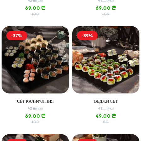
42 штуки
42 штуки
69.00
69.00
n
n
109
109
-37%
-39%
СЕТ КАЛИФОРНИЯ
ВЕДЖИ СЕТ
42 штуки
42 штуки
69.00
49.00
n
n
109
80