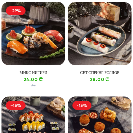
-29%
МИКС НИГИРИ
СЕТ СПРИНГ РОЛЛОВ
24.00
28.00
n
n
34
-45%
-15%