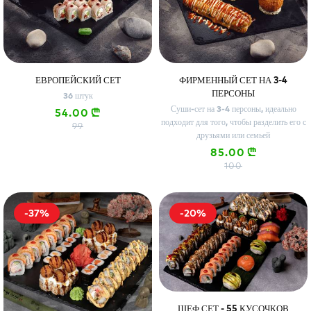
ЕВРОПЕЙСКИЙ СЕТ
ФИРМЕННЫЙ СЕТ НА 3-4
ПЕРСОНЫ
36 штук
Суши-сет на 3-4 персоны, идеально
54.00
n
подходит для того, чтобы разделить его с
99
друзьями или семьей
85.00
n
100
-37%
-20%
ШЕФ СЕТ - 55 КУСОЧКОВ