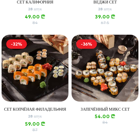
СЕТ КАЛИФОРНИЯ
ВЕДЖИ СЕТ
28 штук
28 штук
49.00
39.00
n
n
84
67.5
-32%
-36%
СЕТ КОПЧЁНАЯ ФИЛАДЕЛЬФИЯ
ЗАПЕЧЁННЫЙ МИКС СЕТ
54.00
28 штук
n
84
59.00
n
87