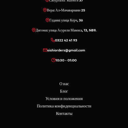
Сабуртало: Казбеги 37
Вера: Ал-Мачавариани 25
Глдани: улица Керч, 36
Дигоми: улица Асурели Мамиса, 13, N89.
0322 42 41 93
oishiorders@gmail.com
10:30 - 01:00
О нас
Блог
Условия и положения
Политика конфиденциальности
Контакты