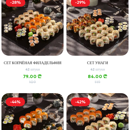
-28%
-29%
СЕТ КОПЧЁНАЯ ФИЛАДЕЛЬФИЯ
СЕТ УНАГИ
42 штуки
42 штуки
79.00
84.00
n
n
109
119
-44%
-42%