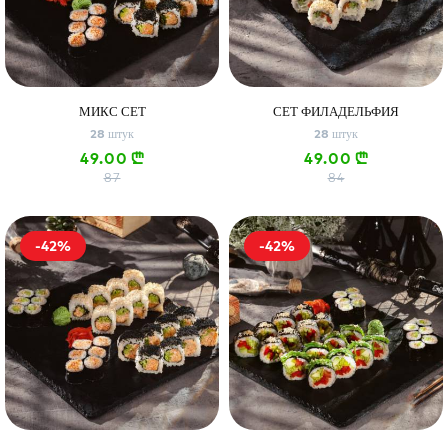
МИКС СЕТ
СЕТ ФИЛАДЕЛЬФИЯ
28 штук
28 штук
49.00
49.00
n
n
87
84
-42%
-42%