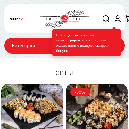
GE
EN
RU
Присоединяйтесь к нам,
зарегистрируйтесь и получите
Категории
эксклюзивные подарки, скидки и
бонусы!
СЕТЫ
Сеты
Роллы
Запечённые роллы
-30%
Суши-торт
Фирменные
Вегетарианское меню