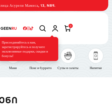
лица Асурели Мамиса, 13, N89.
0
GE
EN
RU
Присоединяйтесь к нам,
зарегистрируйтесь и получите
эксклюзивные подарки, скидки и
бонусы!
Маки
Поке и буррито
Супы и салаты
Напитки
ᲔᲜᲘ