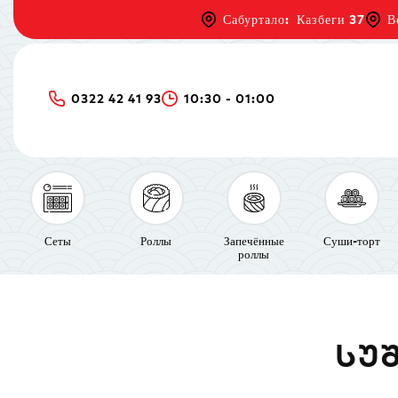
Сабуртало: Казбеги 37
В
0322 42 41 93
10:30 - 01:00
Сеты
Роллы
Запечённые
Суши-торт
роллы
ᲡᲣ