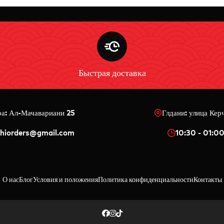
Быстрая доставка
ра: Ал-Мачавариани 25
Глдани: улица Кер
shiorders@gmail.com
10:30 - 01:0
О нас
Блог
Условия и положения
Политика конфиденциальности
Контакты