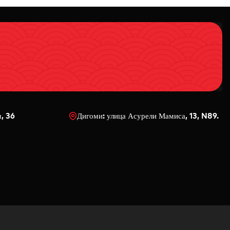
ч, 36
Дигоми: улица Асурели Мамиса, 13, N89.
0