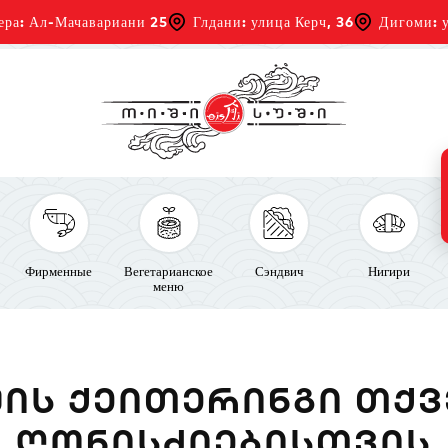
ера: Ал-Мачавариани 25
Глдани: улица Керч, 36
Дигоми: у
Фирменные
Вегетарианское
Сэндвич
Нигири
меню
ᲨᲘᲡ ᲥᲔᲘᲗᲔᲠᲘᲜᲒᲘ ᲗᲥᲕ
ᲦᲝᲜᲘᲡᲫᲘᲔᲑᲘᲡᲗᲕᲘᲡ