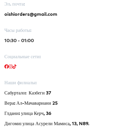
Эл. почта:
Сэндвич
Нигири
Маки
oishiorders@gmail.com
Часы работы:
Поке и буррито
Супы и салаты
Напитки
10:30 - 01:00
Социальные сети:
Наши филиалы:
Сабуртало: Казбеги 37
Вера: Ал-Мачавариани 25
Глдани: улица Керч, 36
Дигоми: улица Асурели Мамиса, 13, N89.