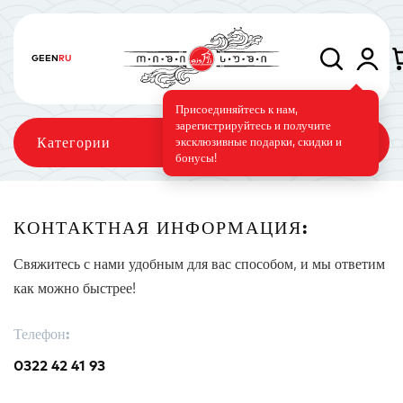
GE
EN
RU
Присоединяйтесь к нам,
зарегистрируйтесь и получите
Категории
эксклюзивные подарки, скидки и
бонусы!
КОНТАКТНАЯ ИНФОРМАЦИЯ:
Сеты
Роллы
Запечённые роллы
Свяжитесь с нами удобным для вас способом, и мы ответим
как можно быстрее!
Телефон:
Суши-торт
Фирменные
Вегетарианское меню
0322 42 41 93