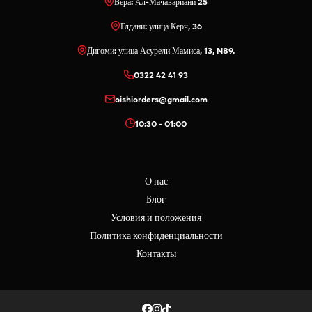
Вера: Ал-Мачавариани 25
Глдани: улица Керч, 36
Дигоми: улица Асурели Мамиса, 13, N89.
0322 42 41 93
oishiorders@gmail.com
10:30 - 01:00
О нас
Блог
Условия и положения
Политика конфиденциальности
Контакты