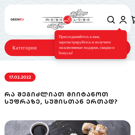
GE
EN
RU
Присоединяйтесь к нам,
зарегистрируйтесь и получите
Категории
эксклюзивные подарки, скидки и
бонусы!
17.02.2022
Сеты
Роллы
Запечённые роллы
ᲠᲐ ᲨᲔᲒᲘᲫᲚᲘᲐᲗ ᲛᲘᲘᲢᲐᲜᲝᲗ
ᲡᲣᲤᲠᲐᲖᲔ, ᲡᲣᲨᲘᲡᲗᲐᲜ ᲔᲠᲗᲐᲓ?
Суши-торт
Фирменные
Вегетарианское меню