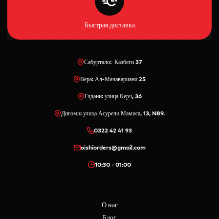
Быстрая доставка
Сабуртало: Казбеги 37
Вера: Ал-Мачавариани 25
Глдани: улица Керч, 36
Дигоми: улица Асурели Мамиса, 13, N89.
0322 42 41 93
oishiorders@gmail.com
10:30 - 01:00
О нас
Блог