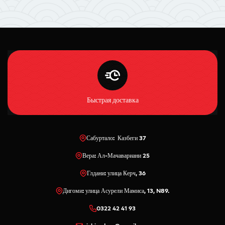
Быстрая доставка
Сабуртало: Казбеги 37
Вера: Ал-Мачавариани 25
Глдани: улица Керч, 36
Дигоми: улица Асурели Мамиса, 13, N89.
0322 42 41 93