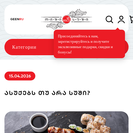
GE
EN
RU
Присоединяйтесь к нам,
зарегистрируйтесь и получите
Категории
эксклюзивные подарки, скидки и
бонусы!
15.04.2026
Сеты
Роллы
Запечённые роллы
ᲐᲡᲣᲥᲔᲑᲡ ᲗᲣ ᲐᲠᲐ ᲡᲣᲨᲘ?
Суши-торт
Фирменные
Вегетарианское меню