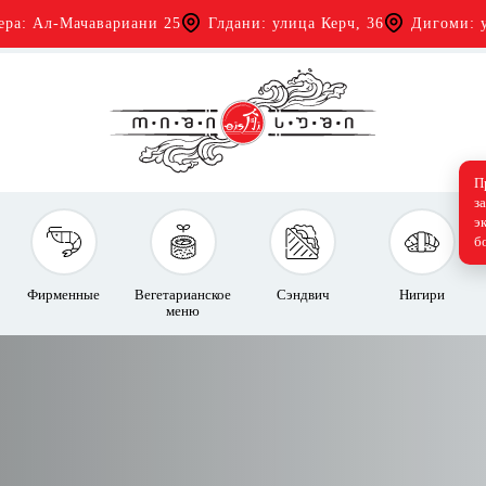
ера: Ал-Мачавариани 25
Глдани: улица Керч, 36
Дигоми: у
П
з
э
б
Фирменные
Вегетарианское
Сэндвич
Нигири
меню