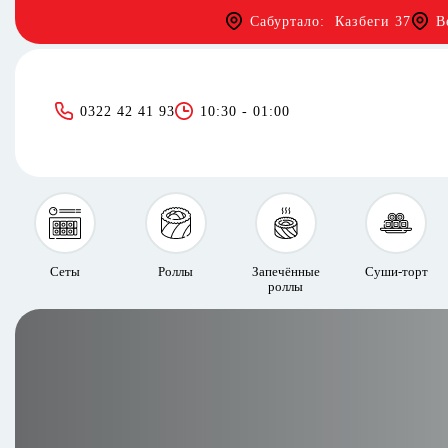
Сабуртало: Казбеги 37
В
0322 42 41 93
10:30 - 01:00
Сеты
Роллы
Запечённые
Суши-торт
роллы