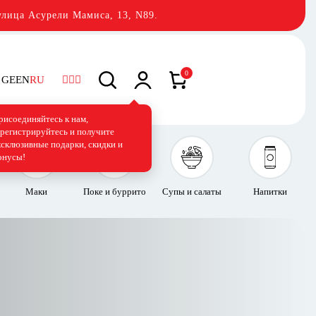
лица Асурели Мамиса, 13, N89.
0
GE
EN
RU
рисоединяйтесь к нам,
арегистрируйтесь и получите
ксклюзивные подарки, скидки и
онусы!
Маки
Поке и буррито
Супы и салаты
Напитки