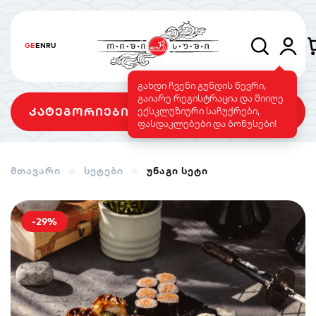
GE
EN
RU
გახდი ჩვენი გუნდის წევრი,
გაიარე რეგისტრაცია და მიიღე
კატეგორიები
ექსკლუზიური საჩუქრები,
ფასდაკლებები და ბონუსები!
მთავარი
სეტები
უნაგი სეტი
სეტები
როლები
გამომცხვარი
როლები
-29%
სუშის ტორტი
საფირმო
ვეგეტარიანული
მენიუ