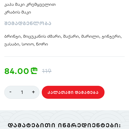
კაპა მაკი კრემყველით
კრაბის მაკი
შემადგენლობა
ბრინჯი, მიცუკანის ძმარი, შაქარი, მარილი, ჯინჯერი,
ვასაბი, სოიო, ნორი
84.00
n
119
-
+
1
ᲙᲐᲚᲐᲗᲐᲨᲘ ᲓᲐᲛᲐᲢᲔᲑᲐ
ᲓᲐᲛᲐᲢᲔᲑᲘᲗᲘ ᲘᲜᲒᲠᲔᲓᲘᲔᲜᲢᲔᲑᲘ: