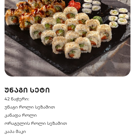
სენდვიჩი
ნიგირები
მაკები
პოკე & ბურიტო
სუპები და
სასმელები
სალათები
ᲣᲜᲐᲒᲘ ᲡᲔᲢᲘ
42 ნაჭერი:
უნაგი როლი სეზამით
კანადა როლი
ორაგულის როლი სეზამით
კაპა მაკი