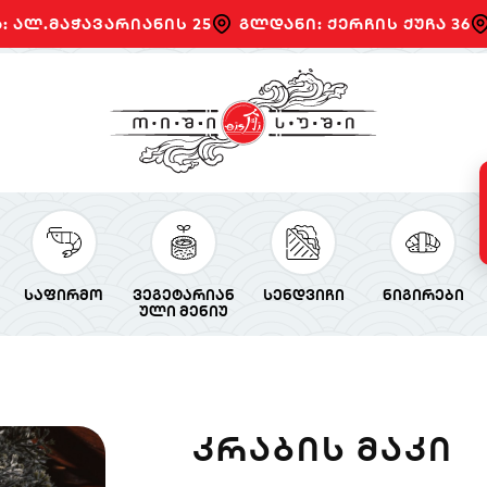
: ალ.მაჭავარიანის 25
გლდანი: ქერჩის ქუჩა 36
საფირმო
ვეგეტარიან
სენდვიჩი
ნიგირები
ული მენიუ
ᲙᲠᲐᲑᲘᲡ ᲛᲐᲙᲘ