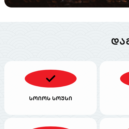
ᲓᲐ
სოიოს სოუსი