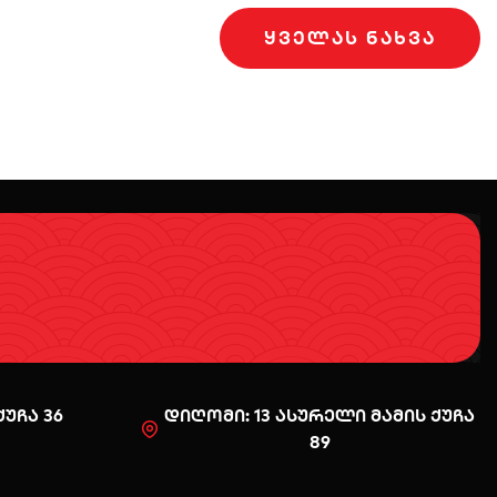
ᲧᲕᲔᲚᲐᲡ ᲜᲐᲮᲕᲐ
უჩა 36
დიღომი: 13 ასურელი მამის ქუჩა
89
0