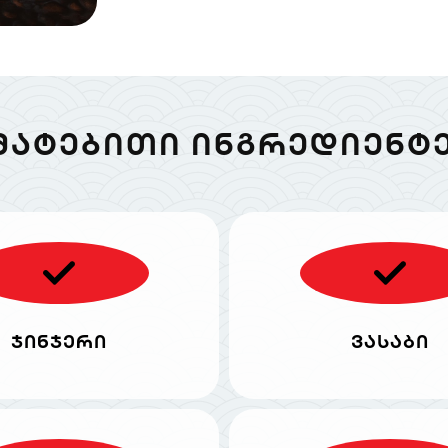
ᲛᲐᲢᲔᲑᲘᲗᲘ ᲘᲜᲒᲠᲔᲓᲘᲔᲜᲢᲔ
ჯინჯერი
ვასაბი