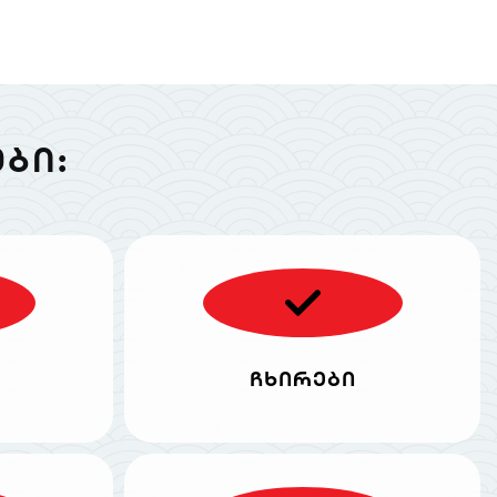
ᲑᲘ:
ჩხირები