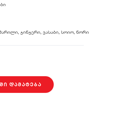
აბი
 მარილი, ჯინჯერი, ვასაბი, სოიო, ნორი
ᲨᲘ ᲓᲐᲛᲐᲢᲔᲑᲐ