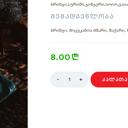
ბრინჯი,სურიმი,ჯინჯერი,სოიო,ვას
შემადგენლობა
ბრინჯი, მიცუკანის ძმარი, შაქარი,
8.00
n
-
+
1
ᲙᲐᲚᲐᲗᲐ