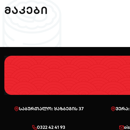
ᲛᲐᲙᲔᲑᲘ
საბურთალო: ყაზბეგის 37
ვერა:
0322 42 41 93
oi