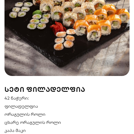
სენდვიჩი
ნიგირები
მაკები
პოკე & ბურიტო
სუპები და
სასმელები
სალათები
ᲡᲔᲢᲘ ᲤᲘᲚᲐᲓᲔᲚᲤᲘᲐ
42 ნაჭერი:
ფილადელფია
ორაგულის როლი
ცხარე ორაგულის როლი
კაპა მაკი