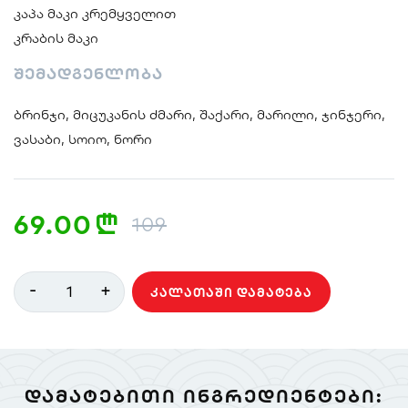
კაპა მაკი კრემყველით
კრაბის მაკი
შემადგენლობა
ბრინჯი, მიცუკანის ძმარი, შაქარი, მარილი, ჯინჯერი,
ვასაბი, სოიო, ნორი
69.00
n
109
-
+
1
ᲙᲐᲚᲐᲗᲐᲨᲘ ᲓᲐᲛᲐᲢᲔᲑᲐ
ᲓᲐᲛᲐᲢᲔᲑᲘᲗᲘ ᲘᲜᲒᲠᲔᲓᲘᲔᲜᲢᲔᲑᲘ: