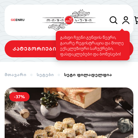
GE
EN
RU
გახდი ჩვენი გუნდის წევრი,
გაიარე რეგისტრაცია და მიიღე
კატეგორიები
ექსკლუზიური საჩუქრები,
ფასდაკლებები და ბონუსები!
მთავარი
სეტები
სეტი ფილადელფია
სეტები
როლები
გამომცხვარი
როლები
-37%
სუშის ტორტი
საფირმო
ვეგეტარიანული
მენიუ