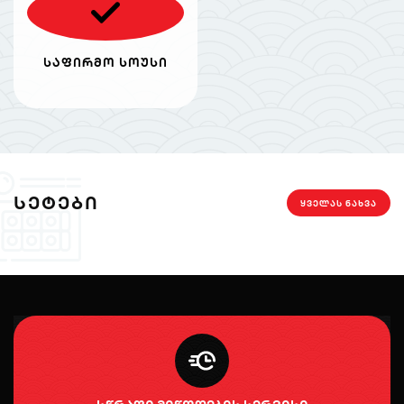
საფირმო სოუსი
ᲡᲔᲢᲔᲑᲘ
ᲧᲕᲔᲚᲐᲡ ᲜᲐᲮᲕᲐ