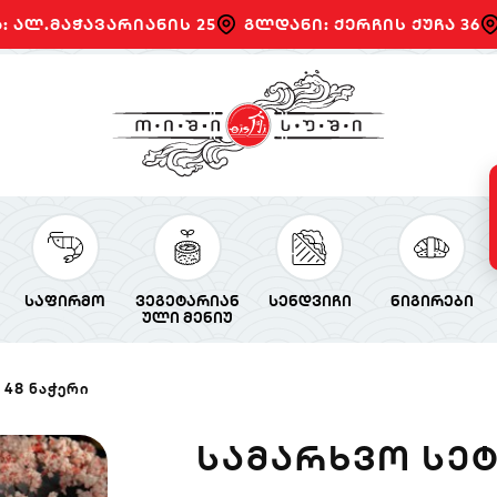
: ალ.მაჭავარიანის 25
გლდანი: ქერჩის ქუჩა 36
საფირმო
ვეგეტარიან
სენდვიჩი
ნიგირები
ული მენიუ
 48 ნაჭერი
ᲡᲐᲛᲐᲠᲮᲕᲝ ᲡᲔᲢ