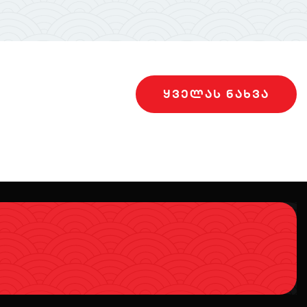
ᲧᲕᲔᲚᲐᲡ ᲜᲐᲮᲕᲐ