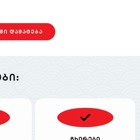
ᲨᲘ ᲓᲐᲛᲐᲢᲔᲑᲐ
ᲑᲘ:
ჩხირები