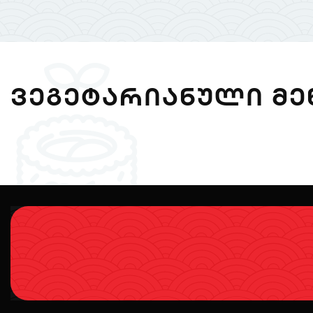
ᲕᲔᲒᲔᲢᲐᲠᲘᲐᲜᲣᲚᲘ ᲛᲔ