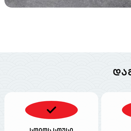
ᲓᲐ
სოიოს სოუსი