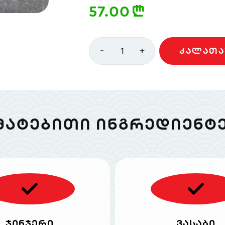
57.00
n
-
+
1
ᲙᲐᲚᲐᲗᲐ
ᲛᲐᲢᲔᲑᲘᲗᲘ ᲘᲜᲒᲠᲔᲓᲘᲔᲜᲢᲔ
ჯინჯერი
ვასაბი