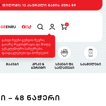
დიღომი: 13 ასურელი მამის ქუჩა 89
0
GE
EN
RU
გახდი ჩვენი გუნდის წევრი,
გაიარე რეგისტრაცია და მიიღე
ექსკლუზიური საჩუქრები,
ფასდაკლებები და ბონუსები!
მაკები
პოკე &
სუპები და
სასმელები
ბურიტო
სალათები
Ი – 48 ᲜᲐᲭᲔᲠᲘ