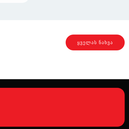
ᲧᲕᲔᲚᲐᲡ ᲜᲐᲮᲕᲐ