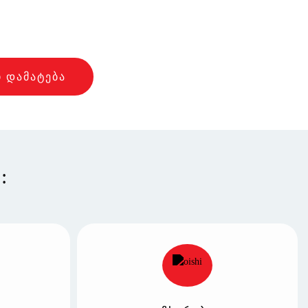
 ᲓᲐᲛᲐᲢᲔᲑᲐ
: