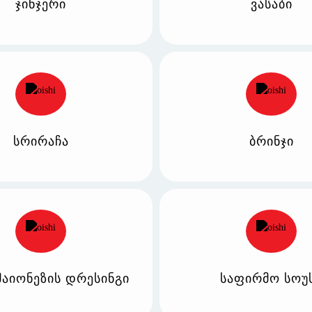
ჯინჯერი
ვასაბი
სრირაჩა
ბრინჯი
მაიონეზის დრესინგი
საფირმო სოუ