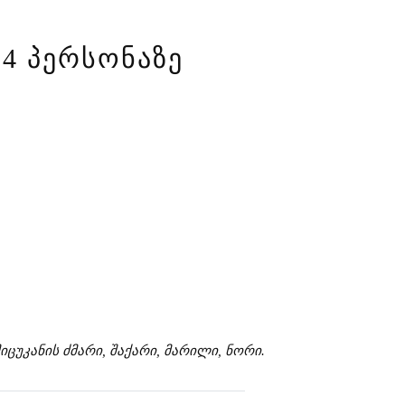
-4 ᲞᲔᲠᲡᲝᲜᲐᲖᲔ
იცუკანის ძმარი, შაქარი, მარილი, ნორი.