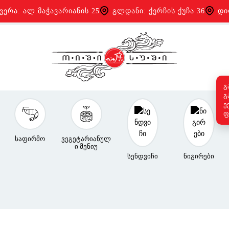
ვერა: ალ.მაჭავარიანის 25
გლდანი: ქერჩის ქუჩა 36
დი
გ
გ
ე
ფ
საფირმო
ვეგეტარიანულ
ი მენიუ
სენდვიჩი
ნიგირები