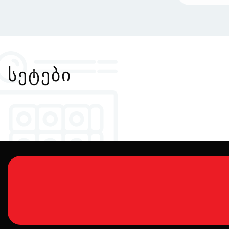
ᲡᲔᲢᲔᲑᲘ