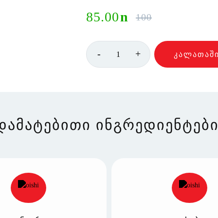
85.00
n
100
-
+
1
ᲙᲐᲚᲐᲗᲐᲨᲘ
ᲓᲐᲛᲐᲢᲔᲑᲘᲗᲘ ᲘᲜᲒᲠᲔᲓᲘᲔᲜᲢᲔᲑᲘ