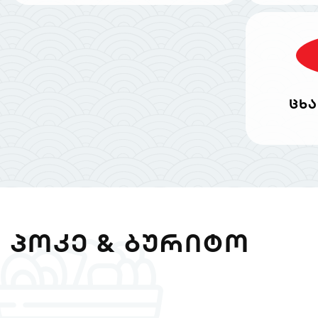
ცხა
ᲞᲝᲙᲔ & ᲑᲣᲠᲘᲢᲝ