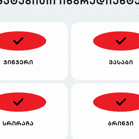
ᲛᲐᲢᲔᲑᲘᲗᲘ ᲘᲜᲒᲠᲔᲓᲘᲔᲜᲢᲔ
ჯინჯერი
ვასაბი
სრირაჩა
ბრინჯი