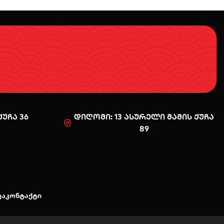
უჩა 36
დიღომი: 13 ასურელი მამის ქუჩა
89
0
კა
კონტაქტი