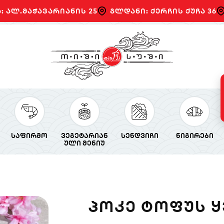
: ალ.მაჭავარიანის 25
გლდანი: ქერჩის ქუჩა 36
საფირმო
ვეგეტარიან
სენდვიჩი
ნიგირები
ული მენიუ
ᲞᲝᲙᲔ ᲢᲝᲤᲣᲡ 