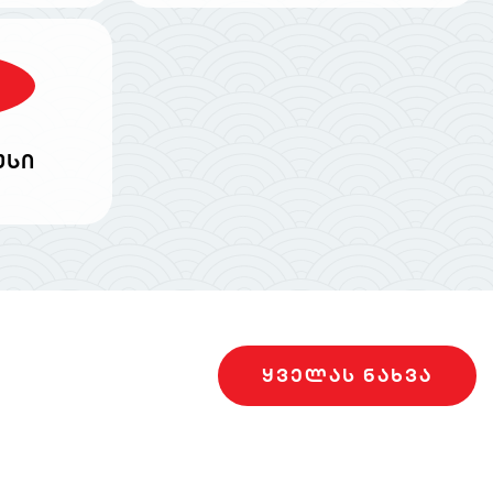
უსი
ᲧᲕᲔᲚᲐᲡ ᲜᲐᲮᲕᲐ