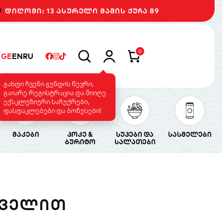
დიღომი: 13 ასურელი მამის ქუჩა 89
0
GE
EN
RU
გახდი ჩვენი გუნდის წევრი,
გაიარე რეგისტრაცია და მიიღე
ექსკლუზიური საჩუქრები,
ფასდაკლებები და ბონუსები!
მაკები
პოკე &
სუპები და
სასმელები
ბურიტო
სალათები
ᲧᲕᲔᲚᲘᲗ