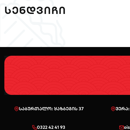
ᲡᲔᲜᲓᲕᲘᲩᲘ
საბურთალო: ყაზბეგის 37
ვერა:
0322 42 41 93
oi