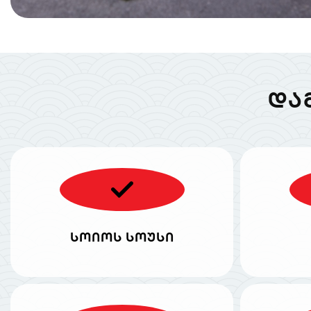
ᲓᲐ
სოიოს სოუსი