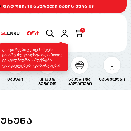
დიღომი: 13 ასურელი მამის ქუჩა 89
0
GE
EN
RU
გახდი ჩვენი გუნდის წევრი,
გაიარე რეგისტრაცია და მიიღე
ექსკლუზიური საჩუქრები,
ფასდაკლებები და ბონუსები!
მაკები
პოკე &
სუპები და
სასმელები
ბურიტო
სალათები
ᲣᲮᲣᲜᲐ