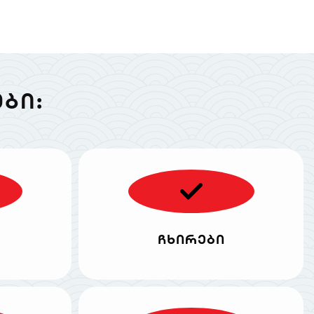
ᲑᲘ:
ჩხირები