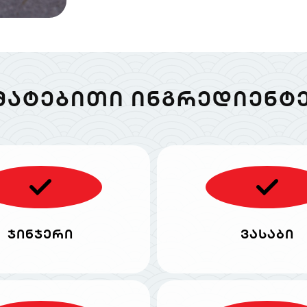
ᲛᲐᲢᲔᲑᲘᲗᲘ ᲘᲜᲒᲠᲔᲓᲘᲔᲜᲢᲔ
ჯინჯერი
ვასაბი