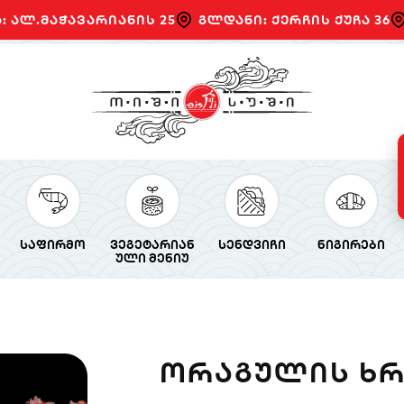
: ალ.მაჭავარიანის 25
გლდანი: ქერჩის ქუჩა 36
საფირმო
ვეგეტარიან
სენდვიჩი
ნიგირები
ული მენიუ
ᲝᲠᲐᲒᲣᲚᲘᲡ ᲮᲠ