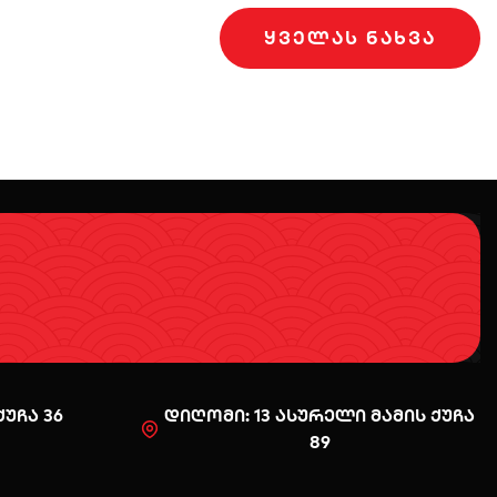
ᲧᲕᲔᲚᲐᲡ ᲜᲐᲮᲕᲐ
უჩა 36
დიღომი: 13 ასურელი მამის ქუჩა
89
0