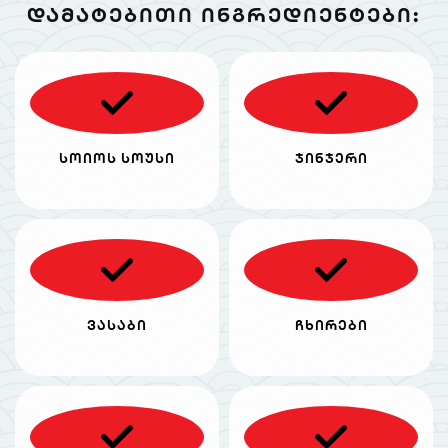
ᲓᲐᲛᲐᲢᲔᲑᲘᲗᲘ ᲘᲜᲒᲠᲔᲓᲘᲔᲜᲢᲔᲑᲘ:
სოიოს სოუსი
ჯინჯერი
ვასაბი
ჩხირები