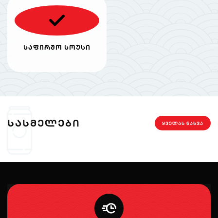
საფირმო სოუსი
ᲡᲐᲡᲛᲔᲚᲔᲑᲘ
ᲧᲕᲔᲚᲐᲡ ᲜᲐᲮᲕᲐ