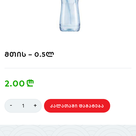
სენდვიჩი
ნიგირები
მაკები
პოკე & ბურიტო
სუპები და
სასმელები
სალათები
ᲛᲗᲘᲡ – 0.5Ლ
2.00
n
-
+
1
ᲙᲐᲚᲐᲗᲐᲨᲘ ᲓᲐᲛᲐᲢᲔᲑᲐ