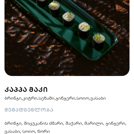
სენდვიჩი
ნიგირები
მაკები
პოკე & ბურიტო
სუპები და
სასმელები
სალათები
ᲙᲐᲞᲞᲐ ᲛᲐᲙᲘ
ბრინჯი,კიტრი,სეზამი,ჯინჯერი,სოიო,ვასაბი
შემადგენლობა
ბრინჯი, მიცუკანის ძმარი, შაქარი, მარილი, ჯინჯერი,
ვასაბი, სოიო, ნორი