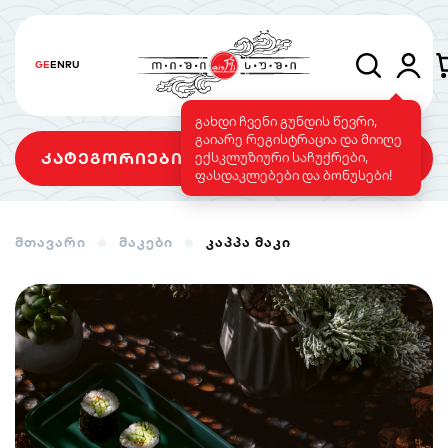
GE
EN
RU
გახდი ჩვენი გუნდის წევრი,
გაიარე რეგისტრაცია და მიიღე
კატეგორიები
ექსკლუზიური საჩუქრები,
ფასდაკლებები და ბონუსები!
მთავარი
მაკები
კაპპა მაკი
სეტები
როლები
გამომცხვარი
როლები
სუშის ტორტი
საფირმო
ვეგეტარიანული
მენიუ