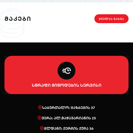
ᲛᲐᲙᲔᲑᲘ
ᲧᲕᲔᲚᲐᲡ ᲜᲐᲮᲕᲐ
სწრაფი მიწოდების სერვისი
საბურთალო: ყაზბეგის 37
ვერა: ალ.მაჭავარიანის 25
გლდანი: ქერჩის ქუჩა 36