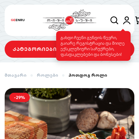
GE
EN
RU
გახდი ჩვენი გუნდის წევრი,
გაიარე რეგისტრაცია და მიიღე
კატეგორიები
ექსკლუზიური საჩუქრები,
ფასდაკლებები და ბონუსები!
მთავარი
როლები
ჰოთდოგ როლი
სეტები
როლები
გამომცხვარი
როლები
-29%
სუშის ტორტი
საფირმო
ვეგეტარიანული
მენიუ