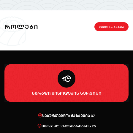
ᲠᲝᲚᲔᲑᲘ
ᲧᲕᲔᲚᲐᲡ ᲜᲐᲮᲕᲐ
სწრაფი მიწოდების სერვისი
საბურთალო: ყაზბეგის 37
ვერა: ალ.მაჭავარიანის 25