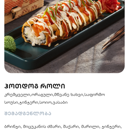
სენდვიჩი
ნიგირები
მაკები
პოკე & ბურიტო
სუპები და
სასმელები
სალათები
ᲰᲝᲗᲓᲝᲒ ᲠᲝᲚᲘ
კრემყველი,ორაგული,მწვანე ხახვი,საფირმო
სოუსი,ჯინჯერი,სოიო,ვასაბი
შემადგენლობა
ბრინჯი, მიცუკანის ძმარი, შაქარი, მარილი, ჯინჯერი,