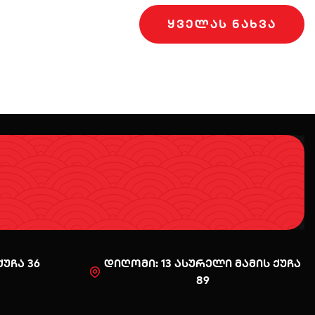
ᲧᲕᲔᲚᲐᲡ ᲜᲐᲮᲕᲐ
უჩა 36
დიღომი: 13 ასურელი მამის ქუჩა
89
0