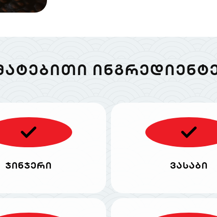
ᲛᲐᲢᲔᲑᲘᲗᲘ ᲘᲜᲒᲠᲔᲓᲘᲔᲜᲢᲔ
ჯინჯერი
ვასაბი