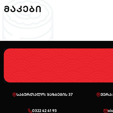
ᲛᲐᲙᲔᲑᲘ
საბურთალო: ყაზბეგის 37
ვერა:
0322 42 41 93
oi