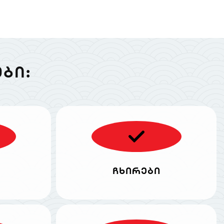
ᲑᲘ:
ჩხირები