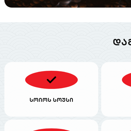
ᲓᲐ
სოიოს სოუსი