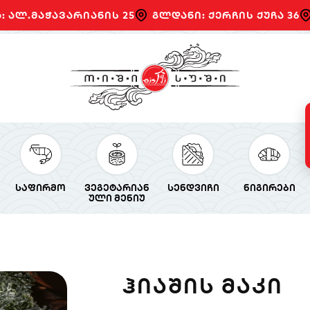
: ალ.მაჭავარიანის 25
გლდანი: ქერჩის ქუჩა 36
საფირმო
ვეგეტარიან
სენდვიჩი
ნიგირები
ული მენიუ
ᲰᲘᲐᲨᲘᲡ ᲛᲐᲙᲘ