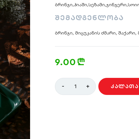
ბრინჯი,ჰიაში,სეზამი,ჯინჯერი,სოი
შემადგენლობა
ბრინჯი, მიცუკანის ძმარი, შაქარი,
9.00
n
-
+
1
ᲙᲐᲚᲐᲗᲐ