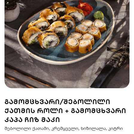
სენდვიჩი
ნიგირები
მაკები
პოკე & ბურიტო
სუპები და
სასმელები
სალათები
ᲒᲐᲛᲝᲛᲪᲮᲕᲐᲠᲘ/ᲨᲔᲑᲝᲚᲘᲚᲘ
ᲥᲐᲗᲛᲘᲡ ᲠᲝᲚᲘ + ᲒᲐᲛᲝᲛᲪᲮᲕᲐᲠᲘ
ᲙᲐᲞᲐ ᲩᲘᲖ ᲛᲐᲙᲘ
შებოლილი ქათამი, კრემყველი, ხიზილალა, კიტრი