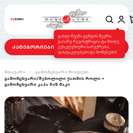
GE
EN
RU
გახდი ჩვენი გუნდის წევრი,
გაიარე რეგისტრაცია და მიიღე
კატეგორიები
ექსკლუზიური საჩუქრები,
ფასდაკლებები და ბონუსები!
მთავარი
გამომცხვარი როლები
გამომცხვარი/შებოლილი ქათმის როლი +
სეტები
როლები
გამომცხვარი
გამომცხვარი კაპა ჩიზ მაკი
როლები
სუშის ტორტი
საფირმო
ვეგეტარიანული
მენიუ