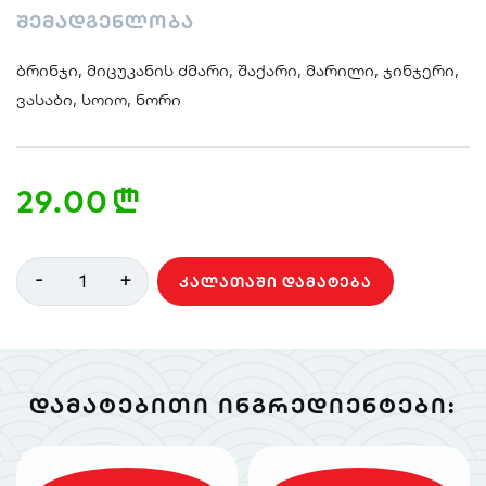
შემადგენლობა
ბრინჯი, მიცუკანის ძმარი, შაქარი, მარილი, ჯინჯერი,
ვასაბი, სოიო, ნორი
29.00
n
-
+
1
ᲙᲐᲚᲐᲗᲐᲨᲘ ᲓᲐᲛᲐᲢᲔᲑᲐ
ᲓᲐᲛᲐᲢᲔᲑᲘᲗᲘ ᲘᲜᲒᲠᲔᲓᲘᲔᲜᲢᲔᲑᲘ: