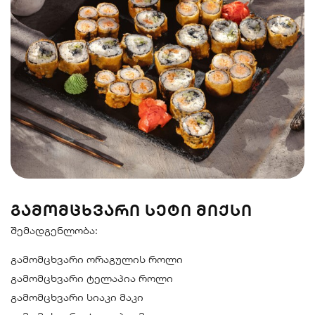
სენდვიჩი
ნიგირები
მაკები
პოკე & ბურიტო
სუპები და
სასმელები
სალათები
ᲒᲐᲛᲝᲛᲪᲮᲕᲐᲠᲘ ᲡᲔᲢᲘ ᲛᲘᲥᲡᲘ
შემადგენლობა:
გამომცხვარი ორაგულის როლი
გამომცხვარი ტელაპია როლი
გამომცხვარი სიაკი მაკი